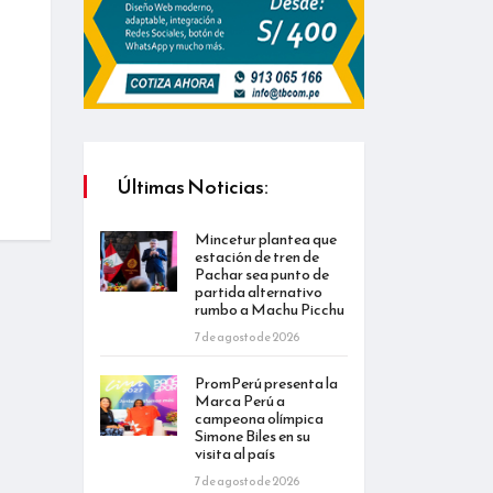
Últimas Noticias:
Mincetur plantea que
estación de tren de
Pachar sea punto de
partida alternativo
rumbo a Machu Picchu
7 de agosto de 2026
PromPerú presenta la
Marca Perú a
campeona olímpica
Simone Biles en su
visita al país
7 de agosto de 2026