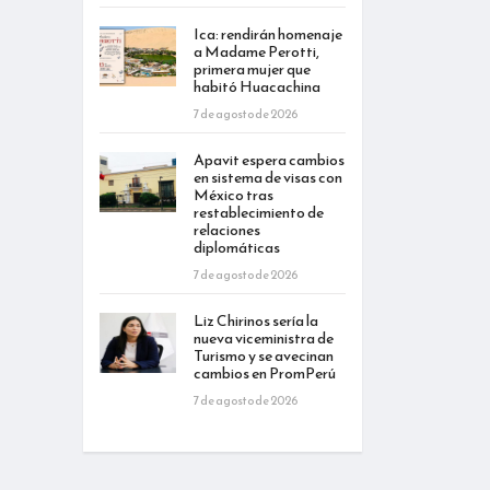
Ica: rendirán homenaje
a Madame Perotti,
primera mujer que
habitó Huacachina
7 de agosto de 2026
Apavit espera cambios
en sistema de visas con
México tras
restablecimiento de
relaciones
diplomáticas
7 de agosto de 2026
Liz Chirinos sería la
nueva viceministra de
Turismo y se avecinan
cambios en PromPerú
7 de agosto de 2026