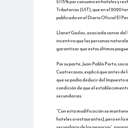
El 15% por consumo en hoteles y re
Tributarias (UIT), que en el 2020 te
publicada en el Diario Oficial El P
Llanet Gaslac, asociada senior del 
incentivo que las personas natural
garantizar que estos últimos pague
Por su parte, Juan Pablo Porto, soc
Cuatrecasas, explicó que antes de 
que se podía deducir del Impuesto a 
condición de que el establecimient
secundarias.
“Con esta modificación se mantiene 
hoteles o restaurantes], pero en la 
secundaria de los negocios”, agregó