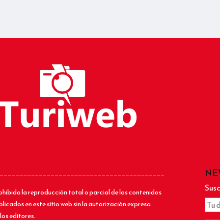
NE
__________________________________________
Susc
ohibida la reproducción total o parcial de los contenidos
blicados en este sitio web sin la autorización expresa
los editores.