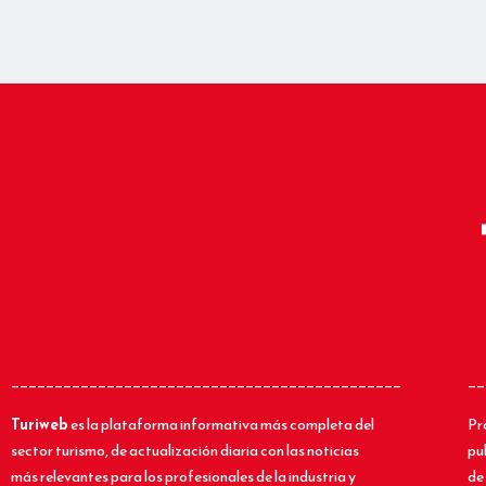
_____________________________________________
__
Turiweb
es la plataforma informativa más completa del
Pr
sector turismo, de actualización diaria con las noticias
pu
más relevantes para los profesionales de la industria y
de 