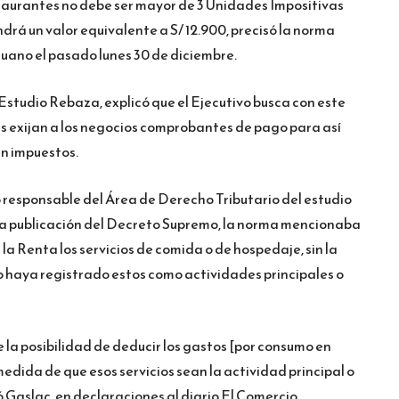
staurantes no debe ser mayor de 3 Unidades Impositivas
ndrá un valor equivalente a S/ 12.900, precisó la norma
eruano el pasado lunes 30 de diciembre.
Estudio Rebaza, explicó que el Ejecutivo busca con este
es exijan a los negocios comprobantes de pago para así
n impuestos.
io responsable del Área de Derecho Tributario del estudio
la publicación del Decreto Supremo, la norma mencionaba
la Renta los servicios de comida o de hospedaje, sin la
o haya registrado estos como actividades principales o
la posibilidad de deducir los gastos [por consumo en
medida de que esos servicios sean la actividad principal o
 Gaslac, en declaraciones al diario El Comercio.