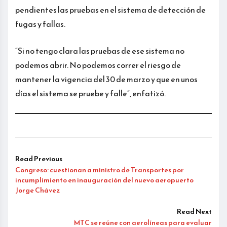
pendientes las pruebas en el sistema de detección de
fugas y fallas.
“Si no tengo clara las pruebas de ese sistema no
podemos abrir. No podemos correr el riesgo de
mantener la vigencia del 30 de marzo y que en unos
días el sistema se pruebe y falle”, enfatizó.
Read Previous
Congreso: cuestionan a ministro de Transportes por
incumplimiento en inauguración del nuevo aeropuerto
Jorge Chávez
Read Next
MTC se reúne con aerolíneas para evaluar