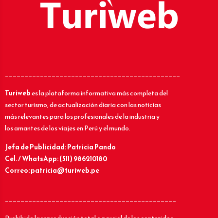
_____________________________________________
Turiweb
es la plataforma informativa más completa del
sector turismo, de actualización diaria con las noticias
más relevantes para los profesionales de la industria y
los amantes de los viajes en Perú y el mundo.
Jefa de Publicidad: Patricia Pando
Cel. / WhatsApp: (511) 986210180
Correo: patricia@turiweb.pe
____________________________________________