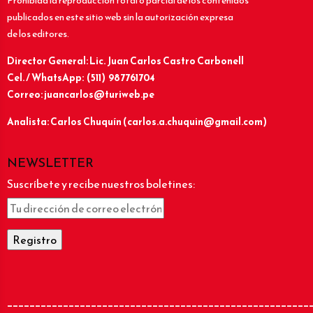
Prohibida la reproducción total o parcial de los contenidos
publicados en este sitio web sin la autorización expresa
de los editores.
Director General: Lic.
Juan Carlos Castro Carbonell
Cel. / WhatsApp: (511) 987761704
Correo: juancarlos@turiweb.pe
Analista: Carlos Chuquín (carlos.a.chuquin@gmail.com)
NEWSLETTER
Suscríbete y recibe nuestros boletines:
______________________________________________________