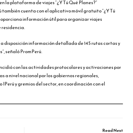
en la plataforma de viajes “¿Y Tú Qué Planes?”
ambién cuenta con el aplicativo móvil gratuito “¿Y Tú
oporciona información útil para organizar viajes
 residencia.
 a disposición información detallada de 145 rutas cortas y
os”, señaló PromPerú.
cidió con las actividades protocolares y activaciones por
s a nivel nacional por los gobiernos regionales,
 IPerú y gremios del sector, en coordinación con el
Read Next