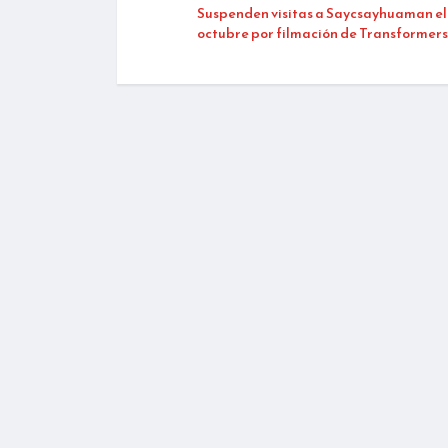
Suspenden visitas a Saycsayhuaman el 6
octubre por filmación de Transformers