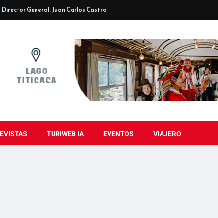
Director General: Juan Carlos Castro
EVISTAS
TURIWEB IA
EVENTOS
VIAJERO