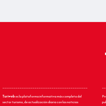
_____________________________________________
__
Turiweb
es la plataforma informativa más completa del
Pr
sector turismo, de actualización diaria con las noticias
pu