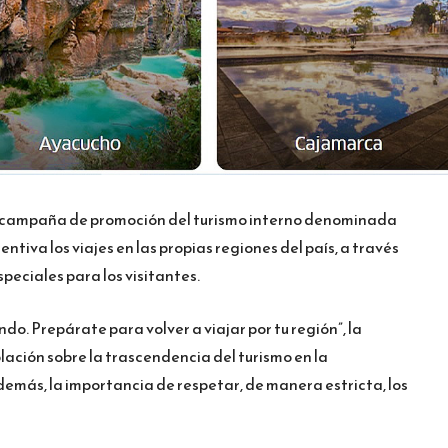
 campaña de promoción del turismo interno denominada
entiva los viajes en las propias regiones del país, a través
speciales para los visitantes.
ndo. Prepárate para volver a viajar por tu región”, la
oblación sobre la trascendencia del turismo en la
emás, la importancia de respetar, de manera estricta, los