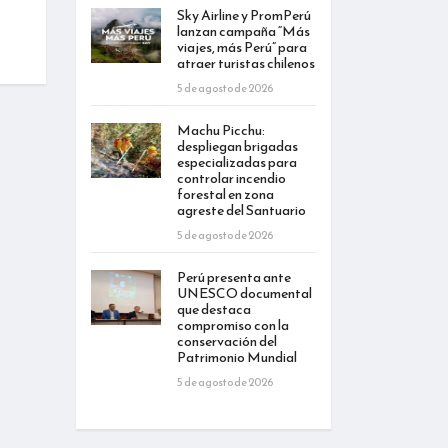
Sky Airline y PromPerú
lanzan campaña “Más
viajes, más Perú” para
atraer turistas chilenos
5 de agosto de 2026
Machu Picchu:
despliegan brigadas
especializadas para
controlar incendio
forestal en zona
agreste del Santuario
5 de agosto de 2026
Perú presenta ante
UNESCO documental
que destaca
compromiso con la
conservación del
Patrimonio Mundial
5 de agosto de 2026