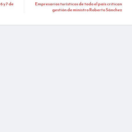
 y 7 de
Empresarios turísticos de todo el país critican
gestión de ministro Roberto Sánchez