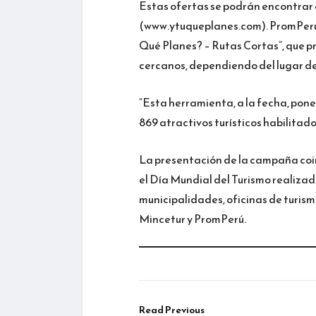
Estas ofertas se podrán encontrar 
(www.ytuqueplanes.com). PromPerú t
Qué Planes? – Rutas Cortas”, que pr
cercanos, dependiendo del lugar de
“Esta herramienta, a la fecha, pone
869 atractivos turísticos habilitad
La presentación de la campaña coin
el Día Mundial del Turismo realizada
municipalidades, oficinas de turismo
Mincetur y PromPerú.
Read Previous