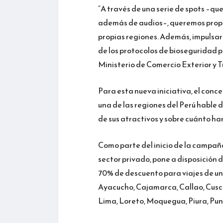
“A través de una serie de spots –que
además de audios–, queremos propon
propias regiones. Además, impulsar
de los protocolos de bioseguridad pa
Ministerio de Comercio Exterior y T
Para esta nueva iniciativa, el con
una de las regiones del Perú hable 
de sus atractivos y sobre cuánto ha
Como parte del inicio de la campaña
sector privado, pone a disposición d
70% de descuento para viajes de un 
Ayacucho, Cajamarca, Callao, Cusco
Lima, Loreto, Moquegua, Piura, Pun