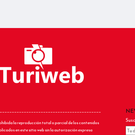
NE
__________________________________________
Susc
ohibida la reproducción total o parcial de los contenidos
blicados en este sitio web sin la autorización expresa