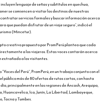
 incluyen lenguaje de señas y subtítulos en quechua,
er se comiencen a visitar los destinos de nuestras
 contratar servicios formales y buscar información acerca
ra que puedan disfrutar de un viaje seguro”, indicó el
urismo (Mincetur).
cepto creativo propuesto por PromPerú plantea que cada
directamente a los viajeros. Estas voces contarán acerca
n extrañado a los visitantes.
 “Voces del Perú”, PromPerú, en un trabajo conjunto con el
el público más de 80 ofertas de rutas cortas, con hasta
día, principalmente en las regiones de Áncash, Arequipa,
, Huancavelica, Ica, Junín, La Libertad, Lambayeque,
o, Tacna y Tumbes.