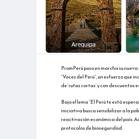
PromPerú puso en marcha su nueva
“Voces del Perú”, un esfuerzo que inc
de ‘rutas cortas’ y con descuentos e
Bajo el lema “El Perú te está espera
iniciativa busca sensibilizar a la p
reactivación económica del país. Ad
protocolos de bioseguridad.