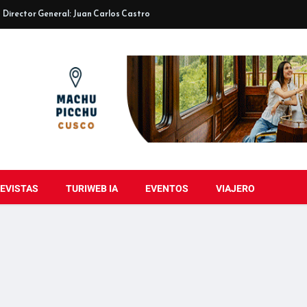
Director General: Juan Carlos Castro
EVISTAS
TURIWEB IA
EVENTOS
VIAJERO