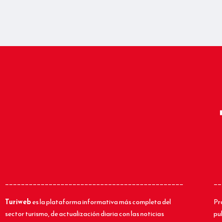
_____________________________________________
__
Turiweb
es la plataforma informativa más completa del
Pr
sector turismo, de actualización diaria con las noticias
pu