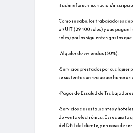
itadminforuc-inscripcion/inscripci
Como se sabe, los trabajadores de
a 7 UIT (29 400 soles) y que pagan 
soles) por los siguientes gastos que 
-Alquiler de viviendas (30%).
-Servicios prestados por cualquier 
se sustente con recibo por honorari
-Pagos de Essalud de Trabajadores
-Servicios de restaurantes y hotel
de venta electrónica. Es requisito 
del DNI del cliente, y en caso de se