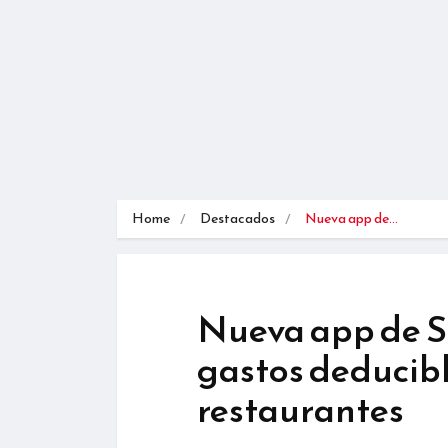
Home
Destacados
Nueva app de…
Nueva app de S
gastos deducibl
restaurantes