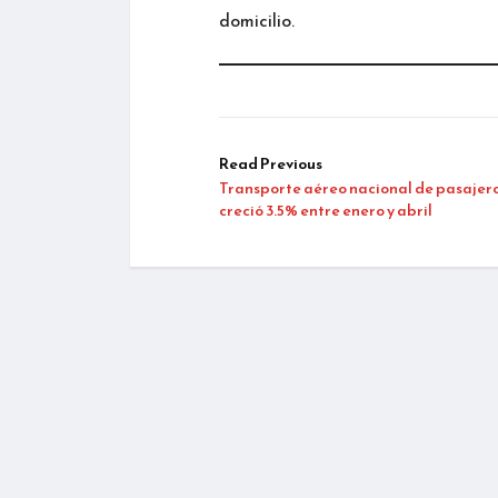
domicilio.
Read Previous
Transporte aéreo nacional de pasajer
creció 3.5% entre enero y abril