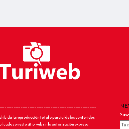
NE
__________________________________________
Susc
ohibida la reproducción total o parcial de los contenidos
blicados en este sitio web sin la autorización expresa