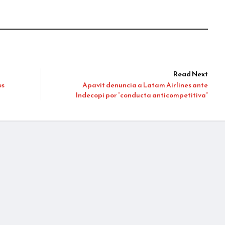
Read Next
os
Apavit denuncia a Latam Airlines ante
Indecopi por “conducta anticompetitiva”