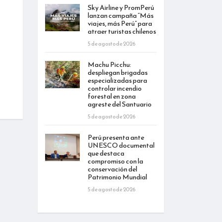
Sky Airline y PromPerú
lanzan campaña “Más
viajes, más Perú” para
atraer turistas chilenos
5 de agosto de 2026
Machu Picchu:
despliegan brigadas
especializadas para
controlar incendio
forestal en zona
agreste del Santuario
5 de agosto de 2026
Perú presenta ante
UNESCO documental
que destaca
compromiso con la
conservación del
Patrimonio Mundial
5 de agosto de 2026