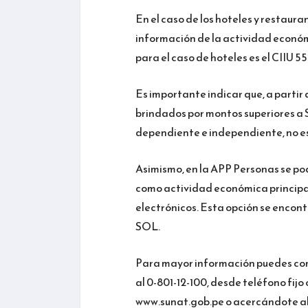
En el caso de los hoteles y restaur
información de la actividad económ
para el caso de hoteles es el CIIU 55
Es importante indicar que, a partir 
brindados por montos superiores a S
dependiente e independiente, no es
Asimismo, en la APP Personas se po
como actividad económica principal
electrónicos. Esta opción se encont
SOL.
Para mayor información puedes com
al 0-801-12-100, desde teléfono fijo o
www.sunat.gob.pe o acercándote al 