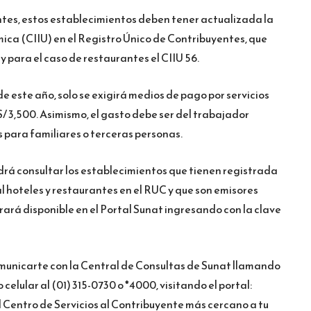
antes, estos establecimientos deben tener actualizada la
ica (CIIU) en el Registro Único de Contribuyentes, que
 y para el caso de restaurantes el CIIU 56.
de este año, solo se exigirá medios de pago por servicios
/ 3,500. Asimismo, el gasto debe ser del trabajador
 para familiares o terceras personas.
drá consultar los establecimientos que tienen registrada
 hoteles y restaurantes en el RUC y que son emisores
rará disponible en el Portal Sunat ingresando con la clave
unicarte con la Central de Consultas de Sunat llamando
 celular al (01) 315-0730 o *4000, visitando el portal:
Centro de Servicios al Contribuyente más cercano a tu