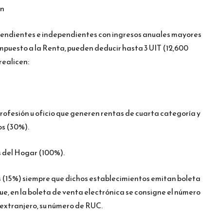
on
pendientes e independientes con ingresos anuales mayores
Impuesto a la Renta, pueden deducir hasta 3 UIT (12,600
realicen:
profesión u oficio que generen rentas de cuarta categoría y
os (30%).
 del Hogar (100%).
es (15%) siempre que dichos establecimientos emitan boleta
que, en la boleta de venta electrónica se consigne el número
r extranjero, su número de RUC.