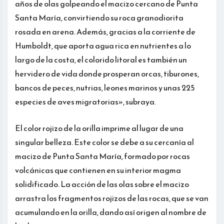
años de olas golpeando el macizo cercano de Punta
Santa María, convirtiendo su roca granodiorita
rosada en arena. Además, gracias a la corriente de
Humboldt, que aporta agua rica en nutrientes a lo
largo de la costa, el colorido litoral es también un
hervidero de vida donde prosperan orcas, tiburones,
bancos de peces, nutrias, leones marinos y unas 225
especies de aves migratorias», subraya.
El color rojizo de la orilla imprime al lugar de una
singular belleza. Este color se debe a su cercanía al
macizo de Punta Santa María, formado por rocas
volcánicas que contienen en su interior magma
solidificado. La acción de las olas sobre el macizo
arrastra los fragmentos rojizos de las rocas, que se van
acumulando en la orilla, dando así origen al nombre de