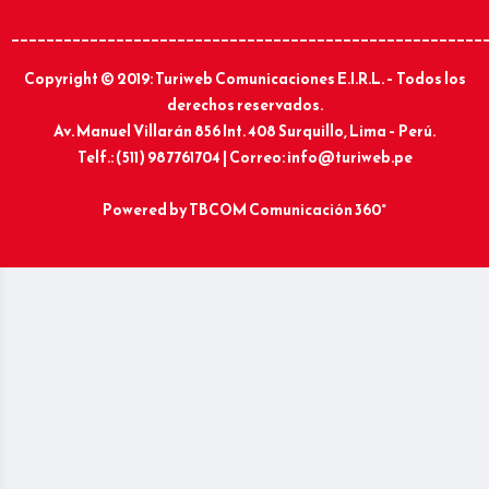
______________________________________________________
Copyright © 2019: Turiweb Comunicaciones E.I.R.L. – Todos los
derechos reservados.
Av. Manuel Villarán 856 Int. 408 Surquillo, Lima – Perú.
Telf.: (511) 987761704 | Correo: info@turiweb.pe
Powered by
TBCOM Comunicación 360°