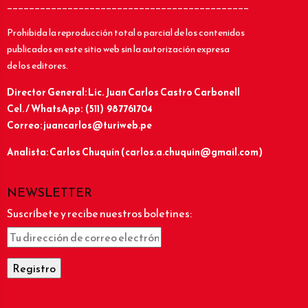
____________________________________________
Prohibida la reproducción total o parcial de los contenidos
publicados en este sitio web sin la autorización expresa
de los editores.
Director General: Lic.
Juan Carlos Castro Carbonell
Cel. / WhatsApp: (511) 987761704
Correo: juancarlos@turiweb.pe
Analista: Carlos Chuquín (carlos.a.chuquin@gmail.com)
NEWSLETTER
Suscríbete y recibe nuestros boletines: