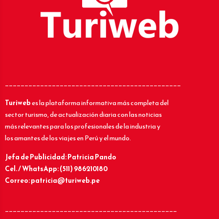
_____________________________________________
Turiweb
es la plataforma informativa más completa del
sector turismo, de actualización diaria con las noticias
más relevantes para los profesionales de la industria y
los amantes de los viajes en Perú y el mundo.
Jefa de Publicidad: Patricia Pando
Cel. / WhatsApp: (511) 986210180
Correo: patricia@turiweb.pe
____________________________________________