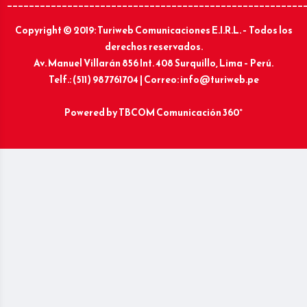
______________________________________________________
Copyright © 2019: Turiweb Comunicaciones E.I.R.L. – Todos los
derechos reservados.
Av. Manuel Villarán 856 Int. 408 Surquillo, Lima – Perú.
Telf.: (511) 987761704 | Correo: info@turiweb.pe
Powered by
TBCOM Comunicación 360°