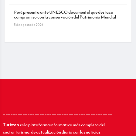
Perú presenta ante UNESCO documental que destaca
compromiso con la conservación del Patrimonio Mundial
5 de agosto de 2026
_____________________________________________
Turiweb
es la plataforma informativa más completa del
sector turismo, de actualización diaria con las noticias