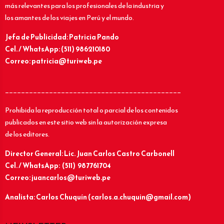
más relevantes para los profesionales de la industria y
los amantes de los viajes en Perú y el mundo.
Jefa de Publicidad: Patricia Pando
Cel. / WhatsApp: (511) 986210180
Correo: patricia@turiweb.pe
____________________________________________
Prohibida la reproducción total o parcial de los contenidos
publicados en este sitio web sin la autorización expresa
de los editores.
Director General: Lic.
Juan Carlos Castro Carbonell
Cel. / WhatsApp: (511) 987761704
Correo: juancarlos@turiweb.pe
Analista: Carlos Chuquín (carlos.a.chuquin@gmail.com)