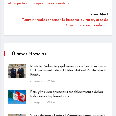
el negocio en tiempos de coronavirus
Read Next
Tours virtuales enseñan la historia, cultura y arte de
Cajamarca en un solo clic
Últimas Noticias:
Ministro Valencia y gobernador de Cusco evalúan
fortalecimiento de la Unidad de Gestión de Machu
Picchu
7 de agosto de 2026
Perú y México anuncian restablecimiento de las
Relaciones Diplomáticas
7 de agosto de 2026
Visita del papa León XIV impulsará nuevas rutas