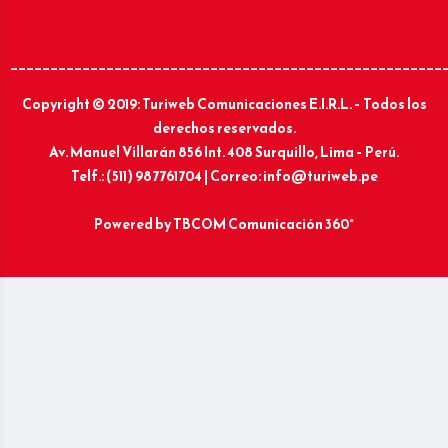
______________________________________________________
Copyright © 2019: Turiweb Comunicaciones E.I.R.L. – Todos los
derechos reservados.
Av. Manuel Villarán 856 Int. 408 Surquillo, Lima – Perú.
Telf.: (511) 987761704 | Correo: info@turiweb.pe
Powered by
TBCOM Comunicación 360°