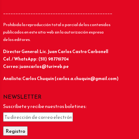
____________________________________________
Prohibida la reproducción total o parcial de los contenidos
publicados en este sitio web sin la autorización expresa
de los editores.
Director General: Lic.
Juan Carlos Castro Carbonell
Cel. / WhatsApp: (511) 987761704
Correo: juancarlos@turiweb.pe
Analista: Carlos Chuquín (carlos.a.chuquin@gmail.com)
NEWSLETTER
Suscríbete y recibe nuestros boletines: