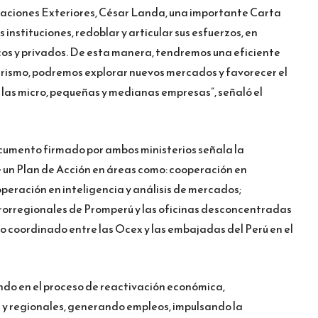
Relaciones Exteriores, César Landa, una importante Carta
 instituciones, redoblar y articular sus esfuerzos, en
icos y privados. De esta manera, tendremos una eficiente
turismo, podremos explorar nuevos mercados y favorecer el
 las micro, pequeñas y medianas empresas”, señaló el
cumento firmado por ambos ministerios señala la
 un Plan de Acción en áreas como: cooperación en
operación en inteligencia y análisis de mercados;
rorregionales de Promperú y las oficinas desconcentradas
o coordinado entre las Ocex y las embajadas del Perú en el
do en el proceso de reactivación económica,
 y regionales, generando empleos, impulsando la