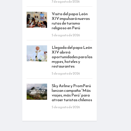
7 de agosto de 2026
Visita del papa León
XIV impulsará nuevas
rutas de turismo
religioso en Perú
5 de agosto de 2026
Llegada del papa León
XIV abrirá
oportunidades para las
mypes, hoteles y
restaurantes
5 de agosto de 2026
Sky Airline y PromPerú
lanzan campaña “Más
viajes, más Perú” para
atraer turistas chilenos
5 de agosto de 2026