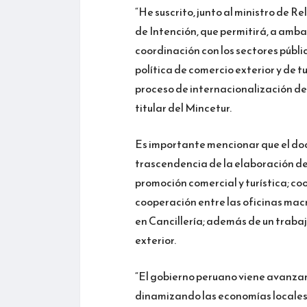
“He suscrito, junto al ministro de 
de Intención, que permitirá, a ambas
coordinación con los sectores públ
política de comercio exterior y de 
proceso de internacionalización de
titular del Mincetur.
Es importante mencionar que el do
trascendencia de la elaboración de
promoción comercial y turística; co
cooperación entre las oficinas mac
en Cancillería; además de un trabaj
exterior.
“El gobierno peruano viene avanzan
dinamizando las economías locales