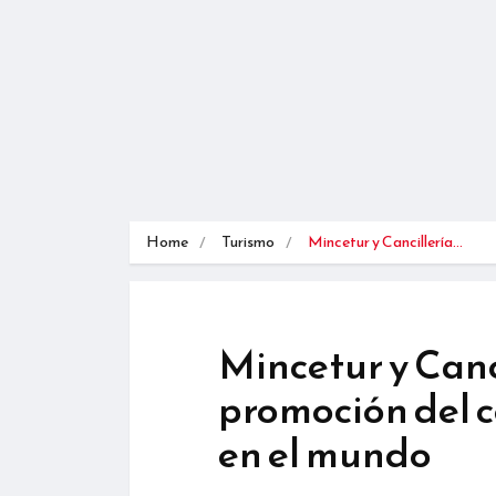
Home
Turismo
Mincetur y Cancillería…
Mincetur y Canc
promoción del c
en el mundo