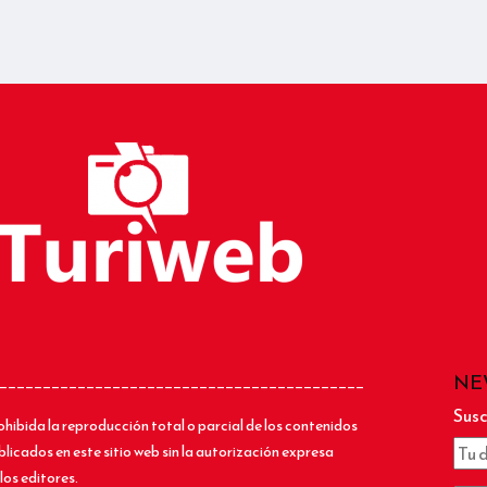
NE
__________________________________________
Susc
ohibida la reproducción total o parcial de los contenidos
blicados en este sitio web sin la autorización expresa
los editores.