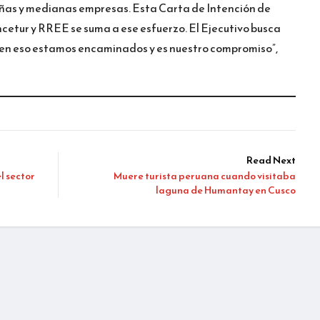
eñas y medianas empresas. Esta Carta de Intención de
etur y RREE se suma a ese esfuerzo. El Ejecutivo busca
 en eso estamos encaminados y es nuestro compromiso”,
Read Next
l sector
Muere turista peruana cuando visitaba
laguna de Humantay en Cusco