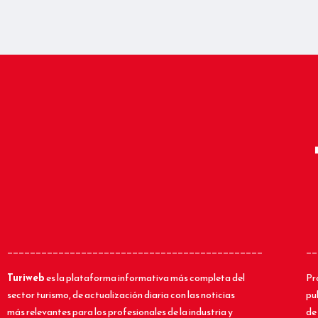
_____________________________________________
__
Turiweb
es la plataforma informativa más completa del
Pr
sector turismo, de actualización diaria con las noticias
pu
más relevantes para los profesionales de la industria y
de 