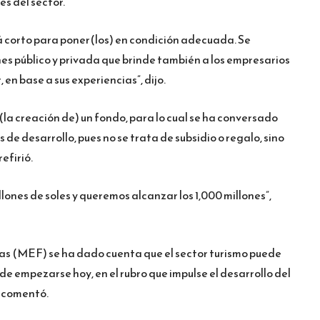
es del sector.
á corto para poner(los) en condición adecuada. Se
es público y privada que brinde también a los empresarios
, en base a sus experiencias”, dijo.
la creación de) un fondo, para lo cual se ha conversado
de desarrollo, pues no se trata de subsidio o regalo, sino
efirió.
lones de soles y queremos alcanzar los 1,000 millones”,
as (MEF) se ha dado cuenta que el sector turismo puede
 de empezarse hoy, en el rubro que impulse el desarrollo del
, comentó.