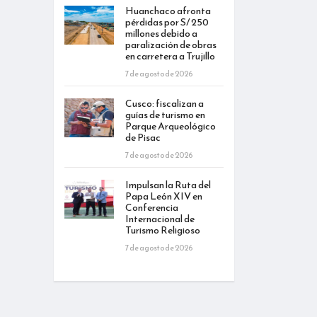
Huanchaco afronta
pérdidas por S/ 250
millones debido a
paralización de obras
en carretera a Trujillo
7 de agosto de 2026
Cusco: fiscalizan a
guías de turismo en
Parque Arqueológico
de Pisac
7 de agosto de 2026
Impulsan la Ruta del
Papa León XIV en
Conferencia
Internacional de
Turismo Religioso
7 de agosto de 2026