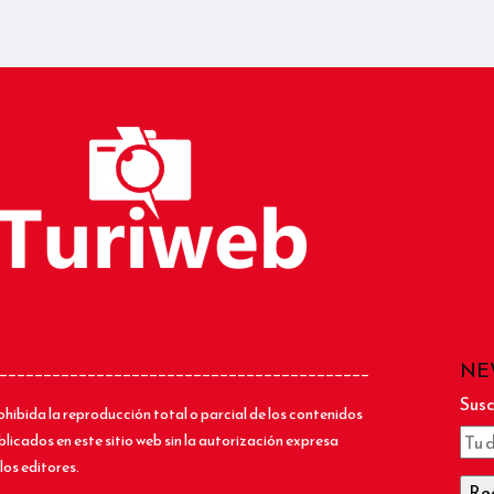
NE
__________________________________________
Susc
ohibida la reproducción total o parcial de los contenidos
blicados en este sitio web sin la autorización expresa
los editores.