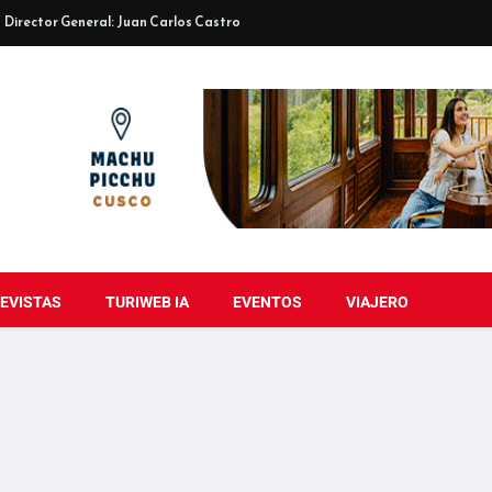
Director General: Juan Carlos Castro
EVISTAS
TURIWEB IA
EVENTOS
VIAJERO