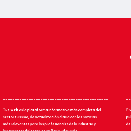
_____________________________________________
__
Turiweb
es la plataforma informativa más completa del
Pr
sector turismo, de actualización diaria con las noticias
pu
más relevantes para los profesionales de la industria y
de 
los amantes de los viajes en Perú y el mundo.