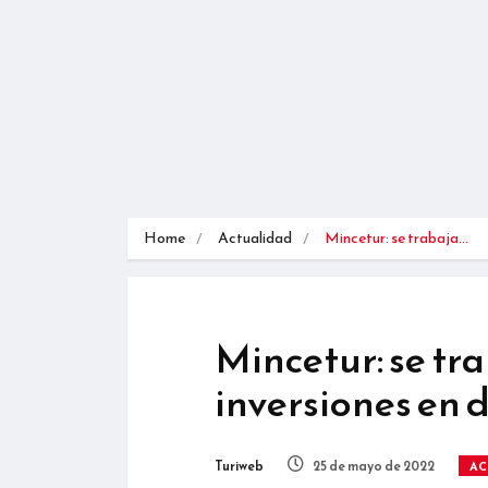
Home
Actualidad
Mincetur: se trabaja…
Mincetur: se tr
inversiones en d
Turiweb
25 de mayo de 2022
AC