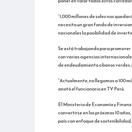
poner en valor todos estos corredor
“1,000 millones de soles nos quedar
necesita un gran fondo de inversion
nacionales la posibilidad de invertir
Se está trabajando para promover (
con varias agencias internacionales 
de endeudamiento o bonos verdes, r
“Actualmente, no llegamos a 100 mil
anotó el funcionario en TV Perú.
El Ministerio de Economía y Finanz
convertirse en los próximos 10 años,
país con enfoque de sostenibilidad