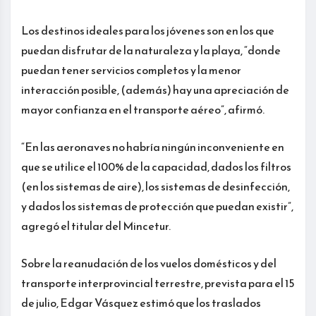
Los destinos ideales para los jóvenes son en los que
puedan disfrutar de la naturaleza y la playa, “donde
puedan tener servicios completos y la menor
interacción posible, (además) hay una apreciación de
mayor confianza en el transporte aéreo”, afirmó.
“En las aeronaves no habría ningún inconveniente en
que se utilice el 100% de la capacidad, dados los filtros
(en los sistemas de aire), los sistemas de desinfección,
y dados los sistemas de protección que puedan existir”,
agregó el titular del Mincetur.
Sobre la reanudación de los vuelos domésticos y del
transporte interprovincial terrestre, prevista para el 15
de julio, Edgar Vásquez estimó que los traslados