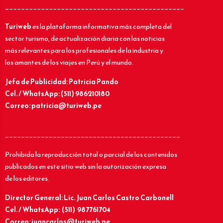
_____________________________________________
Turiweb
es la plataforma informativa más completa del
sector turismo, de actualización diaria con las noticias
más relevantes para los profesionales de la industria y
los amantes de los viajes en Perú y el mundo.
Jefa de Publicidad: Patricia Pando
Cel. / WhatsApp: (511) 986210180
Correo: patricia@turiweb.pe
____________________________________________
Prohibida la reproducción total o parcial de los contenidos
publicados en este sitio web sin la autorización expresa
de los editores.
Director General: Lic.
Juan Carlos Castro Carbonell
Cel. / WhatsApp: (511) 987761704
Correo: juancarlos@turiweb.pe