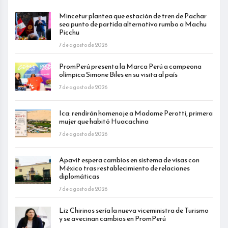
Mincetur plantea que estación de tren de Pachar
sea punto de partida alternativo rumbo a Machu
Picchu
7 de agosto de 2026
PromPerú presenta la Marca Perú a campeona
olímpica Simone Biles en su visita al país
7 de agosto de 2026
Ica: rendirán homenaje a Madame Perotti, primera
mujer que habitó Huacachina
7 de agosto de 2026
Apavit espera cambios en sistema de visas con
México tras restablecimiento de relaciones
diplomáticas
7 de agosto de 2026
Liz Chirinos sería la nueva viceministra de Turismo
y se avecinan cambios en PromPerú