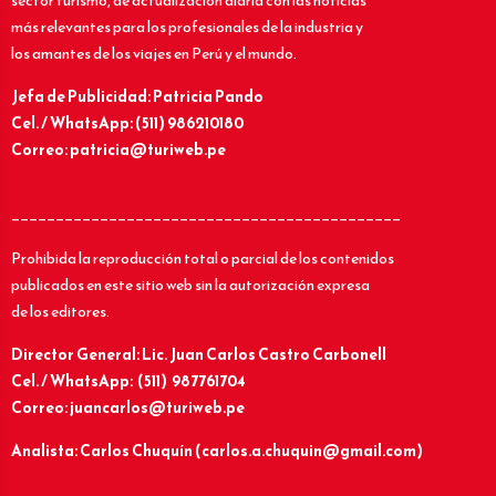
sector turismo, de actualización diaria con las noticias
más relevantes para los profesionales de la industria y
los amantes de los viajes en Perú y el mundo.
Jefa de Publicidad: Patricia Pando
Cel. / WhatsApp: (511) 986210180
Correo: patricia@turiweb.pe
____________________________________________
Prohibida la reproducción total o parcial de los contenidos
publicados en este sitio web sin la autorización expresa
de los editores.
Director General: Lic.
Juan Carlos Castro Carbonell
Cel. / WhatsApp: (511) 987761704
Correo: juancarlos@turiweb.pe
Analista: Carlos Chuquín (carlos.a.chuquin@gmail.com)