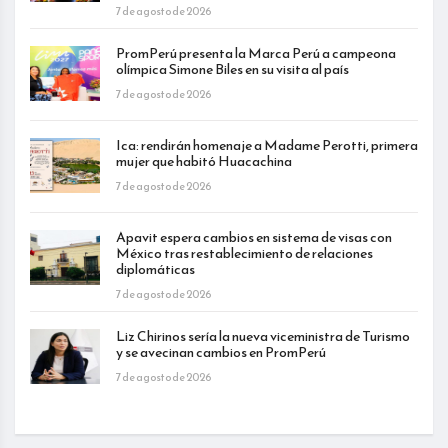
7 de agosto de 2026
PromPerú presenta la Marca Perú a campeona
olímpica Simone Biles en su visita al país
7 de agosto de 2026
Ica: rendirán homenaje a Madame Perotti, primera
mujer que habitó Huacachina
7 de agosto de 2026
Apavit espera cambios en sistema de visas con
México tras restablecimiento de relaciones
diplomáticas
7 de agosto de 2026
Liz Chirinos sería la nueva viceministra de Turismo
y se avecinan cambios en PromPerú
7 de agosto de 2026