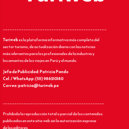
_____________________________________________
Turiweb
es la plataforma informativa más completa del
sector turismo, de actualización diaria con las noticias
más relevantes para los profesionales de la industria y
los amantes de los viajes en Perú y el mundo.
Jefa de Publicidad: Patricia Pando
Cel. / WhatsApp: (511) 986210180
Correo: patricia@turiweb.pe
____________________________________________
Prohibida la reproducción total o parcial de los contenidos
publicados en este sitio web sin la autorización expresa
de los editores.