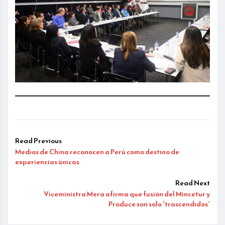
Read Previous
Medios de China reconocen a Perú como destino de
experiencias únicas
Read Next
Viceministra Mera afirma que fusión del Mincetur y
Produce son solo “trascendidos”