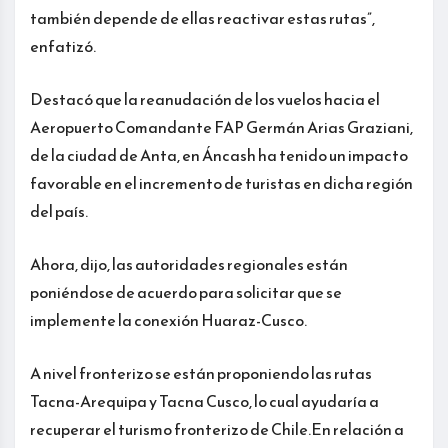
también depende de ellas reactivar estas rutas”,
enfatizó.
Destacó que la reanudación de los vuelos hacia el
Aeropuerto Comandante FAP Germán Arias Graziani,
de la ciudad de Anta, en Áncash ha tenido un impacto
favorable en el incremento de turistas en dicha región
del país.
Ahora, dijo, las autoridades regionales están
poniéndose de acuerdo para solicitar que se
implemente la conexión Huaraz-Cusco.
A nivel fronterizo se están proponiendo las rutas
Tacna-Arequipa y Tacna Cusco, lo cual ayudaría a
recuperar el turismo fronterizo de Chile.En relación a