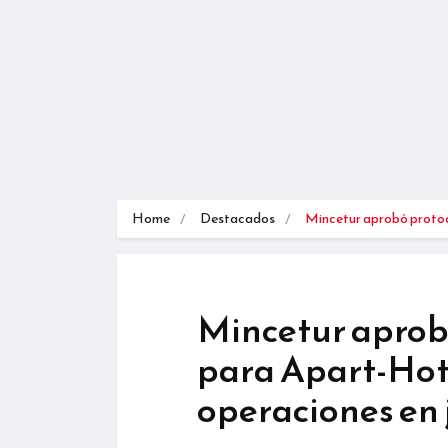
Home
Destacados
Mincetur aprobó proto
Mincetur aprobó
para Apart-Hote
operaciones en 