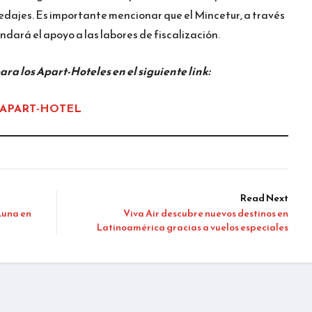
pedajes. Es importante mencionar que el Mincetur, a través
indará el apoyo a las labores de fiscalización.
ara los Apart-Hoteles en el siguiente link:
 APART-HOTEL
Read Next
 Luna en
Viva Air descubre nuevos destinos en
Latinoamérica gracias a vuelos especiales