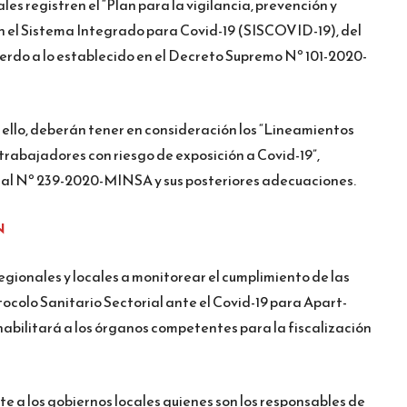
es registren el “Plan para la vigilancia, prevención y
 en el Sistema Integrado para Covid-19 (SISCOVID-19), del
uerdo a lo establecido en el Decreto Supremo Nº 101-2020-
ello, deberán tener en consideración los “Lineamientos
s trabajadores con riesgo de exposición a Covid-19”,
ial Nº 239-2020-MINSA y sus posteriores adecuaciones.
N
regionales y locales a monitorear el cumplimiento de las
tocolo Sanitario Sectorial ante el Covid-19 para Apart-
a habilitará a los órganos competentes para la fiscalización
e a los gobiernos locales quienes son los responsables de