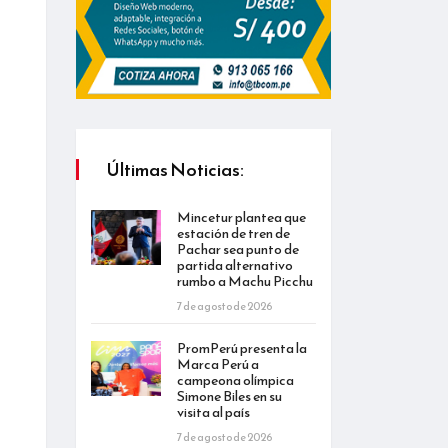
Últimas Noticias:
Mincetur plantea que
estación de tren de
Pachar sea punto de
partida alternativo
rumbo a Machu Picchu
7 de agosto de 2026
PromPerú presenta la
Marca Perú a
campeona olímpica
Simone Biles en su
visita al país
7 de agosto de 2026