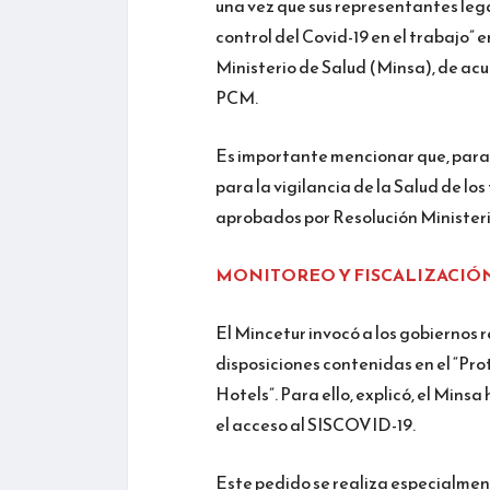
una vez que sus representantes legal
control del Covid-19 en el trabajo”
Ministerio de Salud (Minsa), de ac
PCM.
Es importante mencionar que, para 
para la vigilancia de la Salud de lo
aprobados por Resolución Minister
MONITOREO Y FISCALIZACIÓ
El Mincetur invocó a los gobiernos 
disposiciones contenidas en el “Pro
Hotels”. Para ello, explicó, el Mins
el acceso al SISCOVID-19.
Este pedido se realiza especialment