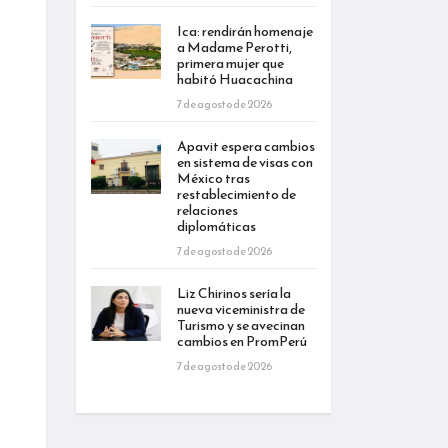
Ica: rendirán homenaje
a Madame Perotti,
primera mujer que
habitó Huacachina
7 de agosto de 2026
Apavit espera cambios
en sistema de visas con
México tras
restablecimiento de
relaciones
diplomáticas
7 de agosto de 2026
Liz Chirinos sería la
nueva viceministra de
Turismo y se avecinan
cambios en PromPerú
7 de agosto de 2026