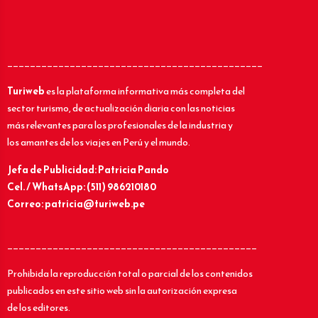
_____________________________________________
Turiweb
es la plataforma informativa más completa del
sector turismo, de actualización diaria con las noticias
más relevantes para los profesionales de la industria y
los amantes de los viajes en Perú y el mundo.
Jefa de Publicidad: Patricia Pando
Cel. / WhatsApp: (511) 986210180
Correo: patricia@turiweb.pe
____________________________________________
Prohibida la reproducción total o parcial de los contenidos
publicados en este sitio web sin la autorización expresa
de los editores.