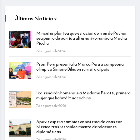
Últimas Noticias:
Mincetur plantea que estación de tren de Pachar
sea punto de partida alternativo rumbo a Machu
Picchu
7 de agosto de 2026
PromPerú presenta la Marca Perú a campeona
olímpica Simone Biles en su visita al país
7 de agosto de 2026
Ica: rendirán homenaje a Madame Perotti, primera
mujer que habitó Huacachina
7 de agosto de 2026
Apavit espera cambios en sistema de visas con
México tras restablecimiento de relaciones
diplomáticas
7 de agosto de 2026