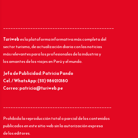
_____________________________________________
Turiweb
es la plataforma informativa más completa del
sector turismo, de actualización diaria con las noticias
más relevantes para los profesionales de la industria y
los amantes de los viajes en Perú y el mundo.
Jefa de Publicidad: Patricia Pando
Cel. / WhatsApp: (511) 986210180
Correo: patricia@turiweb.pe
____________________________________________
Prohibida la reproducción total o parcial de los contenidos
publicados en este sitio web sin la autorización expresa
de los editores.