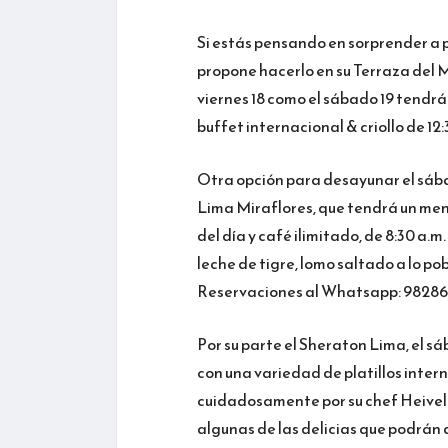
Si estás pensando en sorprender a 
propone hacerlo en su Terraza del M
viernes 18 como el sábado 19 tendrá 
buffet internacional & criollo de 1
Otra opción para desayunar el sábad
Lima Miraflores, que tendrá un menú
del día y café ilimitado, de 8:30 a.
leche de tigre, lomo saltado a lo po
Reservaciones al Whatsapp: 98286
Por su parte el Sheraton Lima, el sá
con una variedad de platillos intern
cuidadosamente por su chef Heivel
algunas de las delicias que podrán d