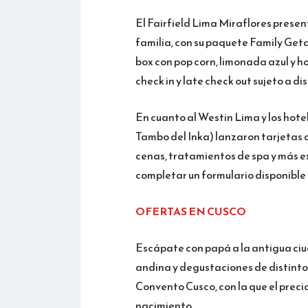
El Fairfield Lima Miraflores prese
familia, con su paquete Family Get
box con pop corn, limonada azul y h
check in y late check out sujeto a d
En cuanto al Westin Lima y los hote
Tambo del Inka) lanzaron tarjetas 
cenas, tratamientos de spa y más ex
completar un formulario disponible
OFERTAS EN CUSCO
Escápate con papá a la antigua ciu
andina y degustaciones de distinto
Convento Cusco, con la que el preci
nacimiento.