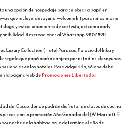
nta una opción de hospedaje para celebrar a papá en
away que incluye: desayuno, welcome kit para niños, movie
ot dogs, y estacionamiento de cortesía, así como early
isponibilidad. Reservaciones al Whatsapp: 987418911.
les Luxury Collection (Hotel Paracas, Palacio del Inka y
de regalo que papá podrá canjear por estadías, desayunos,
periencias en los hoteles. Para adquirirla, sólo se debe
 en la página web de
Promociones Libertador
.
dad del Cusco, donde podrán disfrutar de clases de cocina
s piscos, con la promoción Año Ganador del JW Marriott El
o por noche de la habitación lo determina el año de