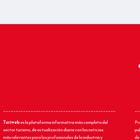
_____________________________________________
__
Turiweb
es la plataforma informativa más completa del
Pr
sector turismo, de actualización diaria con las noticias
pu
más relevantes para los profesionales de la industria y
de 