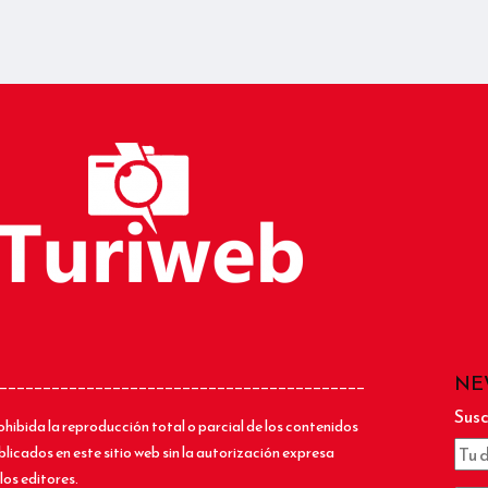
NE
__________________________________________
Susc
ohibida la reproducción total o parcial de los contenidos
blicados en este sitio web sin la autorización expresa
los editores.