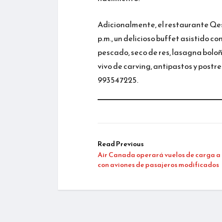
Adicionalmente, el restaurante Qespi
p.m., un delicioso buffet asistido c
pescado, seco de res, lasagna boloñ
vivo de carving, antipastos y postr
993547225.
Read Previous
Air Canada operará vuelos de carga a
con aviones de pasajeros modificados