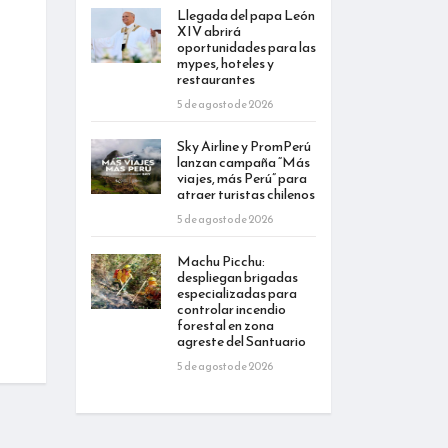
Llegada del papa León
XIV abrirá
oportunidades para las
mypes, hoteles y
restaurantes
5 de agosto de 2026
Sky Airline y PromPerú
lanzan campaña “Más
viajes, más Perú” para
atraer turistas chilenos
5 de agosto de 2026
Machu Picchu:
despliegan brigadas
especializadas para
controlar incendio
forestal en zona
agreste del Santuario
5 de agosto de 2026