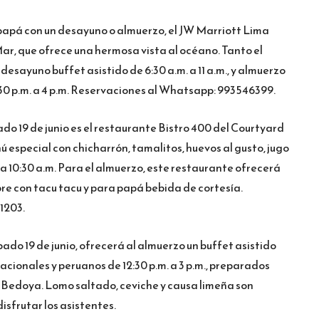
papá con un desayuno o almuerzo, el JW Marriott Lima
ar, que ofrece una hermosa vista al océano. Tanto el
desayuno buffet asistido de 6:30 a.m. a 11 a.m., y almuerzo
2:30 p.m. a 4 p.m. Reservaciones al Whatsapp: 993546399.
o 19 de junio es el restaurante Bistro 400 del Courtyard
 especial con chicharrón, tamalitos, huevos al gusto, jugo
m. a 10:30 a.m. Para el almuerzo, este restaurante ofrecerá
bre con tacu tacu y para papá bebida de cortesía.
1203.
bado 19 de junio, ofrecerá al almuerzo un buffet asistido
acionales y peruanos de 12:30 p.m. a 3 p.m., preparados
 Bedoya. Lomo saltado, ceviche y causa limeña son
isfrutar los asistentes.