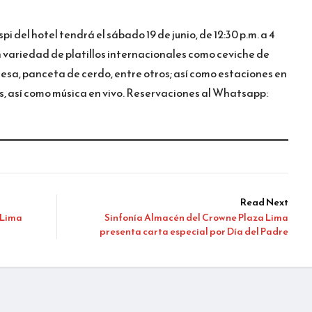
 del hotel tendrá el sábado 19 de junio, de 12:30 p.m. a 4
on variedad de platillos internacionales como ceviche de
esa, panceta de cerdo, entre otros; así como estaciones en
es, así como música en vivo. Reservaciones al Whatsapp:
Read Next
 Lima
Sinfonía Almacén del Crowne Plaza Lima
presenta carta especial por Día del Padre