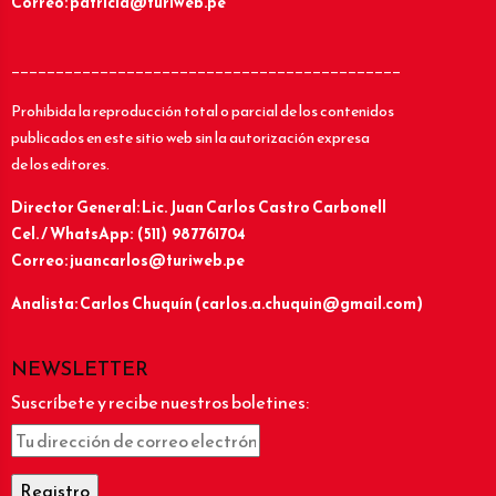
Correo: patricia@turiweb.pe
____________________________________________
Prohibida la reproducción total o parcial de los contenidos
publicados en este sitio web sin la autorización expresa
de los editores.
Director General: Lic.
Juan Carlos Castro Carbonell
Cel. / WhatsApp: (511) 987761704
Correo: juancarlos@turiweb.pe
Analista: Carlos Chuquín (carlos.a.chuquin@gmail.com)
NEWSLETTER
Suscríbete y recibe nuestros boletines: