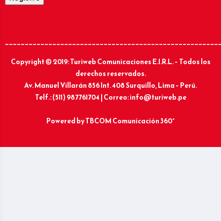
______________________________________________________
Copyright © 2019: Turiweb Comunicaciones E.I.R.L. – Todos los
derechos reservados.
Av. Manuel Villarán 856 Int. 408 Surquillo, Lima – Perú.
Telf.: (511) 987761704 | Correo: info@turiweb.pe
Powered by
TBCOM Comunicación 360°