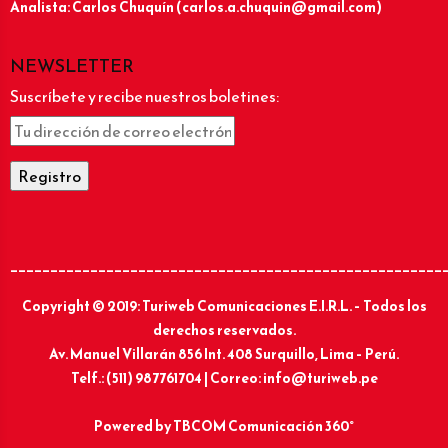
Analista: Carlos Chuquín (carlos.a.chuquin@gmail.com)
NEWSLETTER
Suscríbete y recibe nuestros boletines:
______________________________________________________
Copyright © 2019: Turiweb Comunicaciones E.I.R.L. – Todos los
derechos reservados.
Av. Manuel Villarán 856 Int. 408 Surquillo, Lima – Perú.
Telf.: (511) 987761704 | Correo: info@turiweb.pe
Powered by
TBCOM Comunicación 360°