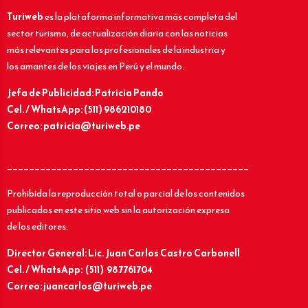
Turiweb
es la plataforma informativa más completa del
sector turismo, de actualización diaria con las noticias
más relevantes para los profesionales de la industria y
los amantes de los viajes en Perú y el mundo.
Jefa de Publicidad: Patricia Pando
Cel. / WhatsApp: (511) 986210180
Correo: patricia@turiweb.pe
____________________________________________
Prohibida la reproducción total o parcial de los contenidos
publicados en este sitio web sin la autorización expresa
de los editores.
Director General: Lic.
Juan Carlos Castro Carbonell
Cel. / WhatsApp: (511) 987761704
Correo: juancarlos@turiweb.pe