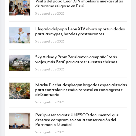
Visita del papa León XIV impulsará nuevas rutas
de turismo religioso en Perú
5 de agosto de 2026
Llegada del papa León XIV abrirá oportunidades
para las mypes, hoteles y restaurantes
5 de agosto de 2026
Sky Airline y PromPerú lanzan campaña “Más
viajes, más Perú” para atraer turistas chilenos
5 de agosto de 2026
Machu Picchu: despliegan brigadas especializadas
para controlar incendio forestal en zona agreste
del Santuario
5 de agosto de 2026
Perú presenta ante UNESCO documental que
destaca compromiso con la conservación del
Patrimonio Mundial
5 de agosto de 2026