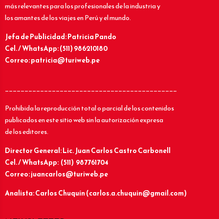
más relevantes para los profesionales de la industria y
los amantes de los viajes en Perú y el mundo.
Jefa de Publicidad: Patricia Pando
Cel. / WhatsApp: (511) 986210180
Correo: patricia@turiweb.pe
____________________________________________
Prohibida la reproducción total o parcial de los contenidos
publicados en este sitio web sin la autorización expresa
de los editores.
Director General: Lic.
Juan Carlos Castro Carbonell
Cel. / WhatsApp: (511) 987761704
Correo: juancarlos@turiweb.pe
Analista: Carlos Chuquín (carlos.a.chuquin@gmail.com)