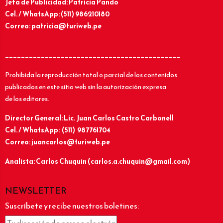
Jefa de Publicidad: Patricia Pando
Cel. / WhatsApp: (511) 986210180
Correo: patricia@turiweb.pe
____________________________________________
Prohibida la reproducción total o parcial de los contenidos
publicados en este sitio web sin la autorización expresa
de los editores.
Director General: Lic.
Juan Carlos Castro Carbonell
Cel. / WhatsApp: (511) 987761704
Correo: juancarlos@turiweb.pe
Analista: Carlos Chuquín (carlos.a.chuquin@gmail.com)
NEWSLETTER
Suscríbete y recibe nuestros boletines: