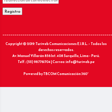
______________________________________________________
Copyright © 2019: Turiweb Comunicaciones E.I.R.L. – Todos los
derechos reservados.
Av. Manuel Villarán 856 Int. 408 Surquillo, Lima – Perú.
Telf.: (511) 987761704 | Correo: info@turiweb.pe
Powered by
TBCOM Comunicación 360°