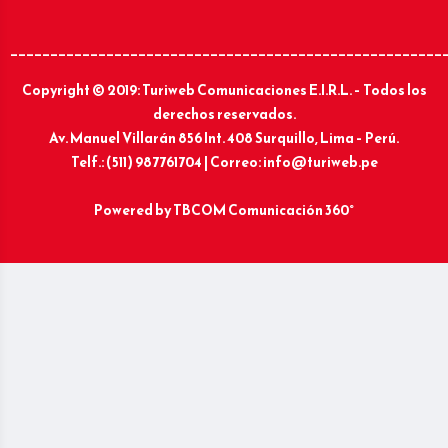
______________________________________________________
Copyright © 2019: Turiweb Comunicaciones E.I.R.L. – Todos los
derechos reservados.
Av. Manuel Villarán 856 Int. 408 Surquillo, Lima – Perú.
Telf.: (511) 987761704 | Correo: info@turiweb.pe
Powered by
TBCOM Comunicación 360°