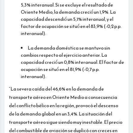
5,3% interanual. Si se excluye el resultado de
Oriente Medio, la demanda creció́ un 1,9%. La
capacidad descendió́ un 5,1% interanual, y el
factor de ocupación se situó́ en el 83,9% (-0,2 p.p.
interanual).
La demanda doméstica se mantuvo sin
cambios respecto al ejercicio anterior. La
capacidad creció́ un 0,8% interanual. El factor de
ocupación se situó́ en el 81,9% (-0,7 p.p.
interanual).
“La severa caída del 46,6% en la demanda de
transporte aéreo en Oriente Medio a consecuencia
del conflicto bélico en la región, provocó el descenso
de la demanda global en un 3,4%. La situación del
transporte aéreo sigue siendo muy inestable. El precio
del combustible de aviación se duplicó con creces en