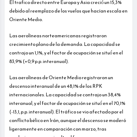
El trafico directo entre Europa y Asia creció́ un 15,3%
debido al reemplazo de los vuelos que hacían escala en
Oriente Medio.
Las aerolíneas norteamericanas registraron
crecimiento plano de la demanda. La capacidad se
contrajo un 1,1%, y el factor de ocupación se situó́ en el
83,9% (+0,9 p.p. interanual).
Las aerolíneas de Oriente Medio registraron un
descenso interanual de un 48,1% de los RPK
internacionales. La capacidad se contrajo un 38,4%
interanual, y el factor de ocupación se situó́ en el 70,1%
(-13,1, p.p. interanual). El tráfico se vio afectado por el
conflicto bélico en Irán, aunque el descenso se moderó
ligeramente en comparación con marzo, tras