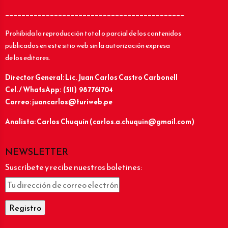
____________________________________________
Prohibida la reproducción total o parcial de los contenidos
publicados en este sitio web sin la autorización expresa
de los editores.
Director General: Lic.
Juan Carlos Castro Carbonell
Cel. / WhatsApp: (511) 987761704
Correo: juancarlos@turiweb.pe
Analista: Carlos Chuquín (carlos.a.chuquin@gmail.com)
NEWSLETTER
Suscríbete y recibe nuestros boletines: