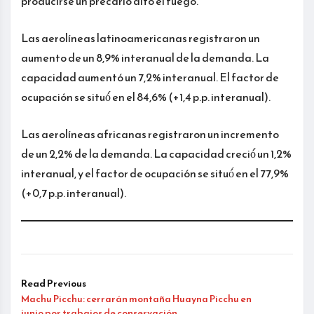
producirse un precario alto el fuego.
Las aerolíneas latinoamericanas registraron un
aumento de un 8,9% interanual de la demanda. La
capacidad aumentó un 7,2% interanual. El factor de
ocupación se situó́ en el 84,6% (+1,4 p.p. interanual).
Las aerolíneas africanas registraron un incremento
de un 2,2% de la demanda. La capacidad creció́ un 1,2%
interanual, y el factor de ocupación se situó́ en el 77,9%
(+0,7 p.p. interanual).
Read Previous
Machu Picchu: cerrarán montaña Huayna Picchu en
junio por trabajos de conservación