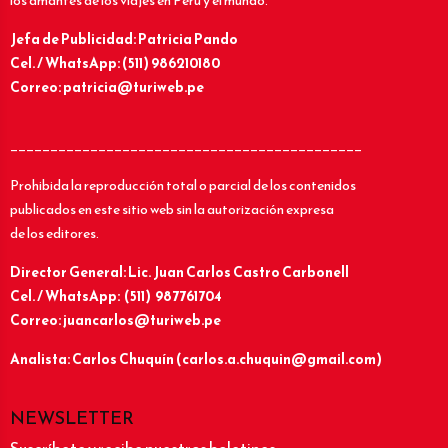
los amantes de los viajes en Perú y el mundo.
Jefa de Publicidad: Patricia Pando
Cel. / WhatsApp: (511) 986210180
Correo: patricia@turiweb.pe
____________________________________________
Prohibida la reproducción total o parcial de los contenidos
publicados en este sitio web sin la autorización expresa
de los editores.
Director General: Lic.
Juan Carlos Castro Carbonell
Cel. / WhatsApp: (511) 987761704
Correo: juancarlos@turiweb.pe
Analista: Carlos Chuquín (carlos.a.chuquin@gmail.com)
NEWSLETTER