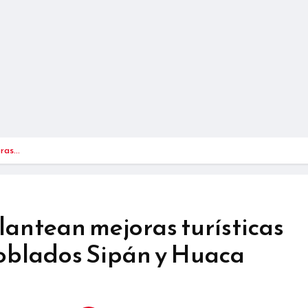
oras…
antean mejoras turísticas
poblados Sipán y Huaca