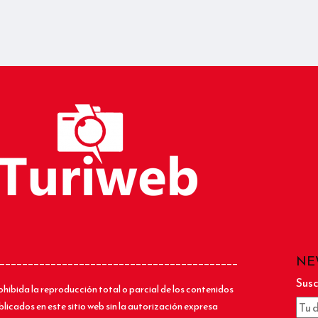
NE
__________________________________________
Susc
ohibida la reproducción total o parcial de los contenidos
blicados en este sitio web sin la autorización expresa