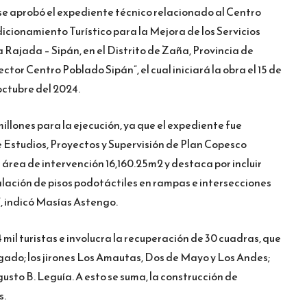
, se aprobó el expediente técnico relacionado al Centro
ionamiento Turístico para la Mejora de los Servicios
a Rajada – Sipán, en el Distrito de Zaña, Provincia de
or Centro Poblado Sipán”, el cual iniciará la obra el 15 de
octubre del 2024.
illones para la ejecución, ya que el expediente fue
e Estudios, Proyectos y Supervisión de Plan Copesco
 área de intervención 16,160.25m2 y destaca por incluir
alación de pisos podotáctiles en rampas e intersecciones
, indicó Masías Astengo.
mil turistas e involucra la recuperación de 30 cuadras, que
elgado; los jirones Los Amautas, Dos de Mayo y Los Andes;
sto B. Leguía. A esto se suma, la construcción de
s.