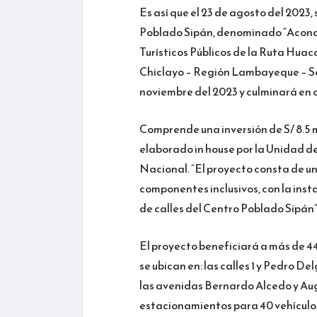
Es así que el 23 de agosto del 2023
Poblado Sipán, denominado “Acondic
Turísticos Públicos de la Ruta Huac
Chiclayo – Región Lambayeque – Sect
noviembre del 2023 y culminará en 
Comprende una inversión de S/ 8.5 m
elaborado in house por la Unidad d
Nacional. “El proyecto consta de un
componentes inclusivos, con la inst
de calles del Centro Poblado Sipán”
El proyecto beneficiará a más de 44 
se ubican en: las calles 1 y Pedro D
las avenidas Bernardo Alcedo y Augu
estacionamientos para 40 vehículo