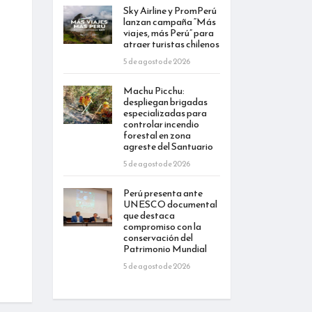
Sky Airline y PromPerú
lanzan campaña “Más
viajes, más Perú” para
atraer turistas chilenos
5 de agosto de 2026
Machu Picchu:
despliegan brigadas
especializadas para
controlar incendio
forestal en zona
agreste del Santuario
5 de agosto de 2026
Perú presenta ante
UNESCO documental
que destaca
compromiso con la
conservación del
Patrimonio Mundial
5 de agosto de 2026