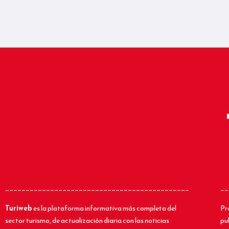
_____________________________________________
__
Turiweb
es la plataforma informativa más completa del
Pr
sector turismo, de actualización diaria con las noticias
pu