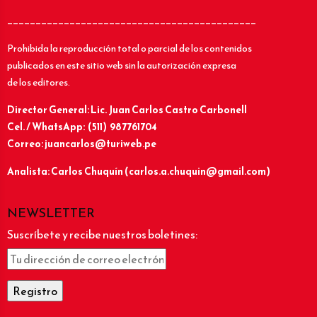
____________________________________________
Prohibida la reproducción total o parcial de los contenidos
publicados en este sitio web sin la autorización expresa
de los editores.
Director General: Lic.
Juan Carlos Castro Carbonell
Cel. / WhatsApp: (511) 987761704
Correo: juancarlos@turiweb.pe
Analista: Carlos Chuquín (carlos.a.chuquin@gmail.com)
NEWSLETTER
Suscríbete y recibe nuestros boletines: