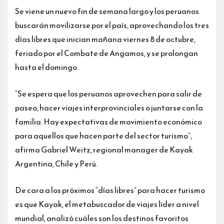
Se viene un nuevo fin de semana largo y los peruanos
buscarán movilizarse por el país, aprovechando los tres
días libres que inician mañana viernes 8 de octubre,
feriado por el Combate de Angamos, y se prolongan
hasta el domingo.
“Se espera que los peruanos aprovechen para salir de
paseo, hacer viajes interprovinciales o juntarse con la
familia. Hay expectativas de movimiento económico
para aquellos que hacen parte del sector turismo”,
afirma Gabriel Weitz, regional manager de Kayak
Argentina, Chile y Perú.
De cara a los próximos “días libres” para hacer turismo
es que Kayak, el metabuscador de viajes líder a nivel
mundial, analizó cuáles son los destinos favoritos