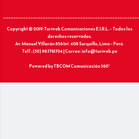
______________________________________________________
Copyright © 2019: Turiweb Comunicaciones E.I.R.L. – Todos los
derechos reservados.
Av. Manuel Villarán 856 Int. 408 Surquillo, Lima – Perú.
Telf.: (511) 987761704 | Correo: info@turiweb.pe
Powered by
TBCOM Comunicación 360°