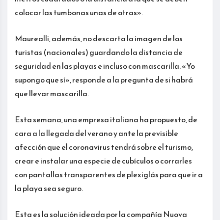
colocar las tumbonas unas de otras».
Maurealli, además, no descarta la imagen de los
turistas (nacionales) guardando la distancia de
seguridad en las playas e incluso con mascarilla. «Yo
supongo que sí», responde a la pregunta de si habrá
que llevar mascarilla.
Esta semana, una empresa italiana ha propuesto, de
cara a la llegada del verano y ante la previsible
afección que el coronavirus tendrá sobre el turismo,
crear e instalar una especie de cubículos o corrarles
con pantallas transparentes de plexiglás para que ir a
la playa sea seguro.
Esta es la solución ideada por la compañía Nuova