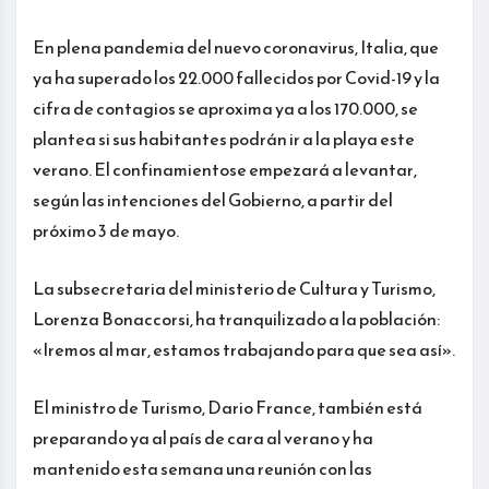
En plena pandemia del nuevo coronavirus, Italia, que
ya ha superado los 22.000 fallecidos por Covid-19 y la
cifra de contagios se aproxima ya a los 170.000, se
plantea si sus habitantes podrán ir a la playa este
verano. El confinamientose empezará a levantar,
según las intenciones del Gobierno, a partir del
próximo 3 de mayo.
La subsecretaria del ministerio de Cultura y Turismo,
Lorenza Bonaccorsi, ha tranquilizado a la población:
«Iremos al mar, estamos trabajando para que sea así».
El ministro de Turismo, Dario France, también está
preparando ya al país de cara al verano y ha
mantenido esta semana una reunión con las