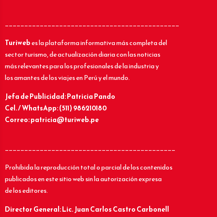
_____________________________________________
Turiweb
es la plataforma informativa más completa del
sector turismo, de actualización diaria con las noticias
más relevantes para los profesionales de la industria y
los amantes de los viajes en Perú y el mundo.
Jefa de Publicidad: Patricia Pando
Cel. / WhatsApp: (511) 986210180
Correo: patricia@turiweb.pe
____________________________________________
Prohibida la reproducción total o parcial de los contenidos
publicados en este sitio web sin la autorización expresa
de los editores.
Director General: Lic.
Juan Carlos Castro Carbonell