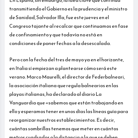
En España, sin embargo, la idea clave que continúa
transmitiendo el Gobierno es la prudencia y el ministro
de Sanidad, Salvador Illa, fue este jueves en el
Congreso tajante al recalcar que continuamos en fase
de confinamiento y que todavía no está en
condiciones de poner fechas a la desescalada.
Pero con la fecha del tres de mayo ya en el horizonte,
en Italia sí empiezan a plantearse cómo será este
verano. Marco Maurelli, el director de Federbalneari,
la asociación italiana que regula balnearios en las
playas italianas, ha declarado al diario La
Vanguardia que «sabemos que están trabajando en
ello y esperamos tener en unos días las líneas guía para
reorganizar nuestros establecimientos. Es decir,
cuántas sombrillas tenemos que meter en cuántos
metros cuadrados o la distancia a la que se deben