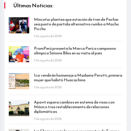
Últimas Noticias:
Mincetur plantea que estación de tren de Pachar
sea punto de partida alternativo rumbo a Machu
Picchu
7 de agosto de 2026
PromPerú presenta la Marca Perú a campeona
olímpica Simone Biles en su visita al país
7 de agosto de 2026
Ica: rendirán homenaje a Madame Perotti, primera
mujer que habitó Huacachina
7 de agosto de 2026
Apavit espera cambios en sistema de visas con
México tras restablecimiento de relaciones
diplomáticas
7 de agosto de 2026