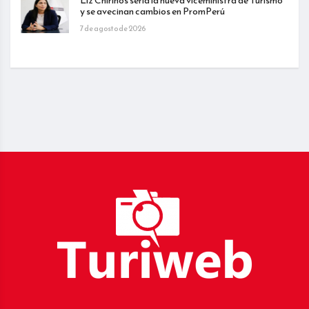
Liz Chirinos sería la nueva viceministra de Turismo
y se avecinan cambios en PromPerú
7 de agosto de 2026