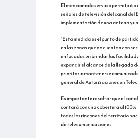
El mencionado servicio permitirá a 
señales de televisión del canal del 
implementación de una antena y un 
“Esta medida es el punto de partida
en las zonas que no cuentan con se
enfocados en brindar las facilidade
expandir el alcance de la llegada d
prioritario mantenerse comunicado
general de Autorizaciones en Tele
Es importante resaltar que el canal 
contará con una cobertura al 100%. 
todos los rincones del territorio na
de telecomunicaciones.