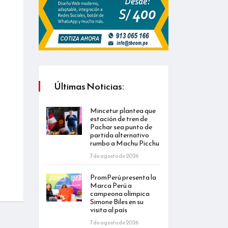
Últimas Noticias:
Mincetur plantea que
estación de tren de
Pachar sea punto de
partida alternativo
rumbo a Machu Picchu
7 de agosto de 2026
PromPerú presenta la
Marca Perú a
campeona olímpica
Simone Biles en su
visita al país
7 de agosto de 2026