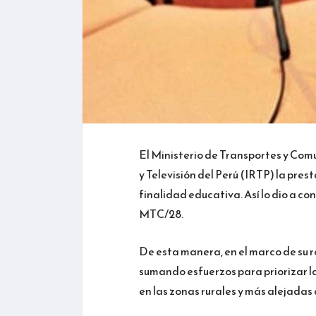
El Ministerio de Transportes y Com
y Televisión del Perú (IRTP) la prest
finalidad educativa. Así lo dio a c
MTC/28.
De esta manera, en el marco de su r
sumando esfuerzos para priorizar la 
en las zonas rurales y más alejadas 