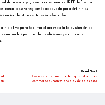
 habilitación legal, ahora corresponde a IRTP definir los
así como la estrategia más adecuada para definir los
icipación de otros sectores involucrados.
iniciativa para facilitar el acceso a la televisión de las
e promover la igualdad de condiciones y el acceso a la
n.
Read Next
 al
Empresas podrán acceder a plataforma e-
sis
commerce autogestionable y de bajo costo