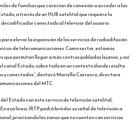
miles de familias que carecían de conexión a acceder a las
Estado, a través de un HUB satelital que requiere la
decodificador conectado al televisor del usuario.
 para elevar la expansión de los servicios de radiodifusión
rvicios de telecomunicaciones. Como sector, estamos
s que permitan llegar a más centros poblados lejanos, y así
el canal Estado, sobre todo en un contexto donde resulta
s y conectados”, destacó Mariella Carrasco, directora
comunicaciones del MTC.
del Estado con este servicio de televisión satelital,
En esa línea, IRTP podrá brindar su señal de televisión a
cional, priorizando las zonas que no cuenten con servicios