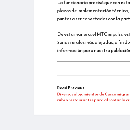
La funcionaria precisó que con esta
plazos de implementación técnica, 
puntos a ser conectados con la part
De esta manera, el MTC impulsa esta 
zonas rurales más alejadas, a fin d
información para nuestra població
Read Previous
Diversos alojamientos de Cusco migran
rubro restaurantes para afrontar la cri