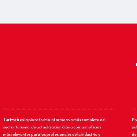
_____________________________________________
__
Turiweb
es la plataforma informativa más completa del
Pr
sector turismo, de actualización diaria con las noticias
pu
más relevantes para los profesionales de la industria y
de 