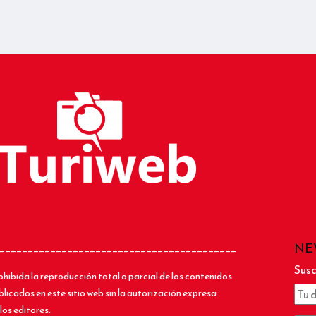
NE
__________________________________________
Susc
ohibida la reproducción total o parcial de los contenidos
blicados en este sitio web sin la autorización expresa
los editores.