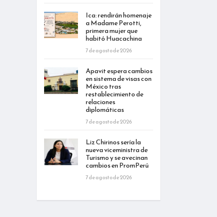
Ica: rendirán homenaje
a Madame Perotti,
primera mujer que
habitó Huacachina
7 de agosto de 2026
Apavit espera cambios
en sistema de visas con
México tras
restablecimiento de
relaciones
diplomáticas
7 de agosto de 2026
Liz Chirinos sería la
nueva viceministra de
Turismo y se avecinan
cambios en PromPerú
7 de agosto de 2026