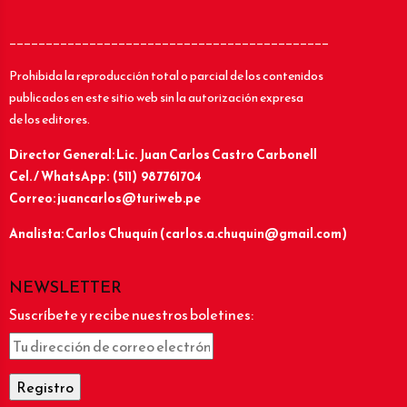
____________________________________________
Prohibida la reproducción total o parcial de los contenidos
publicados en este sitio web sin la autorización expresa
de los editores.
Director General: Lic.
Juan Carlos Castro Carbonell
Cel. / WhatsApp: (511) 987761704
Correo: juancarlos@turiweb.pe
Analista: Carlos Chuquín (carlos.a.chuquin@gmail.com)
NEWSLETTER
Suscríbete y recibe nuestros boletines: