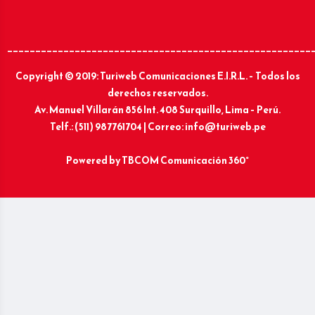
______________________________________________________
Copyright © 2019: Turiweb Comunicaciones E.I.R.L. – Todos los
derechos reservados.
Av. Manuel Villarán 856 Int. 408 Surquillo, Lima – Perú.
Telf.: (511) 987761704 | Correo: info@turiweb.pe
Powered by
TBCOM Comunicación 360°