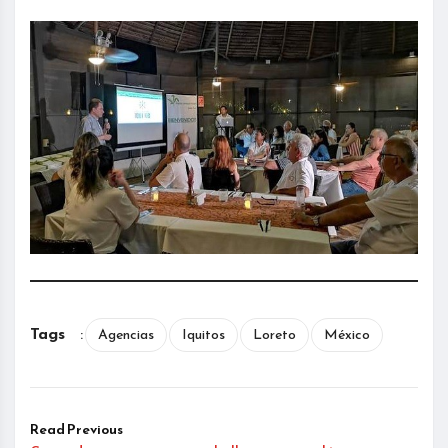
Tags
:
Agencias
Iquitos
Loreto
México
Read Previous