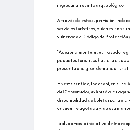
ingresar al recinto arqueológico.
A través de esta supervisión, Inde
servicios turísticos, quienes, con s
vulnerado el Código de Protección
“Adicionalmente, nuestra sede regi
paquetes turísticos hacia la ciudad
presenta una gran demanda turística
En este sentido, Indecopi, en su ca
del Consumidor, exhortó a las agenci
disponibilidad de boletos para ing
encuentre agotada y, de esa manera
“Saludamos la iniciativa de Indecopi