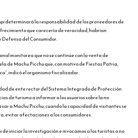
copi determinará la responsabilidad de los proveedores de
u ofrecimiento que carecería de veracidad, habrían
 y Defensa del Consumidor.
onal monitorea que no se continúe con la venta de
ela de Machu Picchu que, con motivo de Fiestas Patria,
”, indicó el organismo fiscalizador.
lidad de ente rector del Sistema Integrado de Protección
as de turismo a informar a los usuarios sobre la no
resar a Machu Picchu, cuando la capacidad de visitantes se
, evitar afectaciones a los consumidores.
 de iniciar la investigación e invocamos a los turistas a no