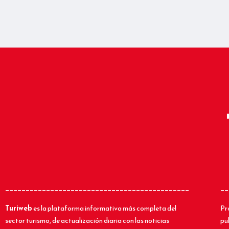
_____________________________________________
__
Turiweb
es la plataforma informativa más completa del
Pr
sector turismo, de actualización diaria con las noticias
pu