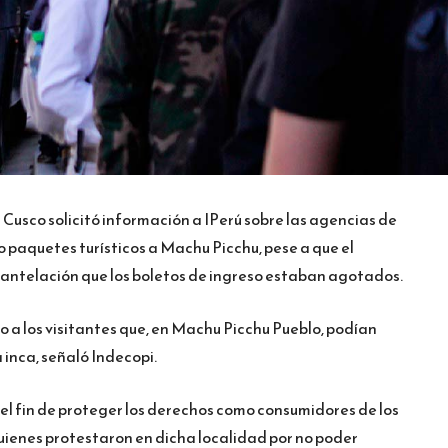
Cusco solicitó información a IPerú sobre las agencias de
o paquetes turísticos a Machu Picchu, pese a que el
 antelación que los boletos de ingreso estaban agotados.
a los visitantes que, en Machu Picchu Pueblo, podían
 inca, señaló Indecopi.
n el fin de proteger los derechos como consumidores de los
quienes protestaron en dicha localidad por no poder