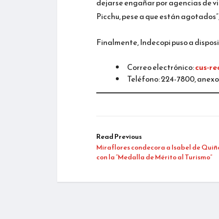
dejarse engañar por agencias de vi
Picchu, pese a que están agotados”,
Finalmente, Indecopi puso a disposi
Correo electrónico:
cus-r
Teléfono: 224-7800, anexo
Read Previous
Miraflores condecora a Isabel de Quiñ
con la “Medalla de Mérito al Turismo”