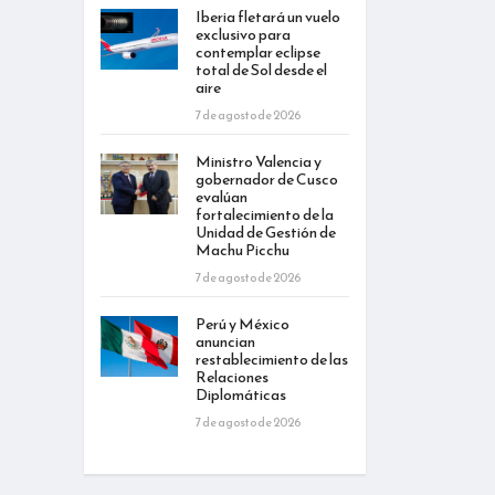
Iberia fletará un vuelo
exclusivo para
contemplar eclipse
total de Sol desde el
aire
7 de agosto de 2026
Ministro Valencia y
gobernador de Cusco
evalúan
fortalecimiento de la
Unidad de Gestión de
Machu Picchu
7 de agosto de 2026
Perú y México
anuncian
restablecimiento de las
Relaciones
Diplomáticas
7 de agosto de 2026