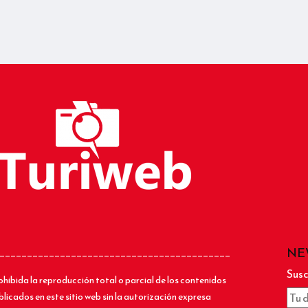
NE
__________________________________________
Susc
ohibida la reproducción total o parcial de los contenidos
blicados en este sitio web sin la autorización expresa