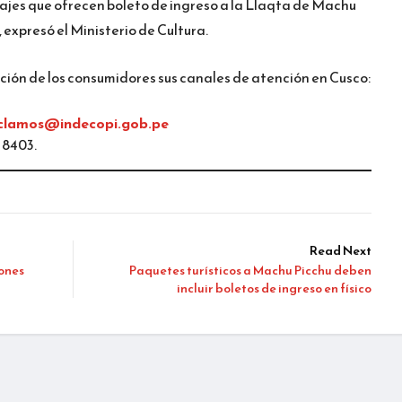
ajes que ofrecen boleto de ingreso a la Llaqta de Machu
 expresó el Ministerio de Cultura.
ción de los consumidores sus canales de atención en Cusco:
eclamos@indecopi.gob.pe
 8403.
Read Next
ones
Paquetes turísticos a Machu Picchu deben
incluir boletos de ingreso en físico