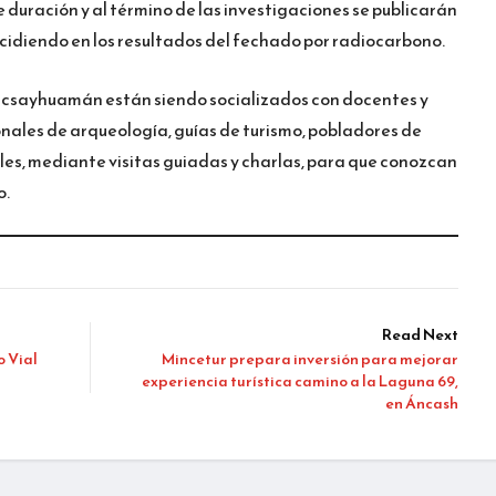
e duración y al término de las investigaciones se publicarán
ncidiendo en los resultados del fechado por radiocarbono.
Sacsayhuamán están siendo socializados con docentes y
onales de arqueología, guías de turismo, pobladores de
les, mediante visitas guiadas y charlas, para que conozcan
o.
Read Next
o Vial
Mincetur prepara inversión para mejorar
experiencia turística camino a la Laguna 69,
en Áncash