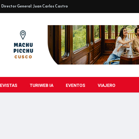
Director General: Juan Carlos Castro
EVISTAS
TURIWEB IA
EVENTOS
VIAJERO