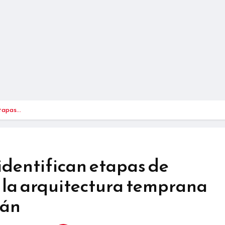
etapas…
identifican etapas de
 la arquitectura temprana
mán