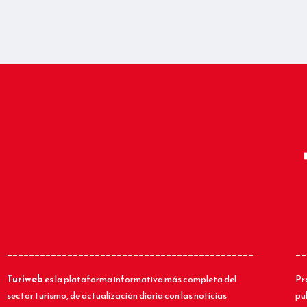
_____________________________________________
__
Turiweb
es la plataforma informativa más completa del
Pr
sector turismo, de actualización diaria con las noticias
pu