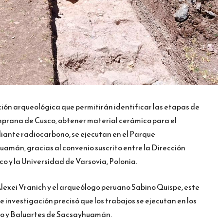
ión arqueológica que permitirán identificar las etapas de
mprana de Cusco, obtener material cerámico para el
diante radiocarbono, se ejecutan en el Parque
mán, gracias al convenio suscrito entre la Dirección
 y la Universidad de Varsovia, Polonia.
 Alexei Vranich y el arqueólogo peruano Sabino Quispe, este
 investigación precisó que los trabajos se ejecutan en los
o y Baluartes de Sacsayhuamán.