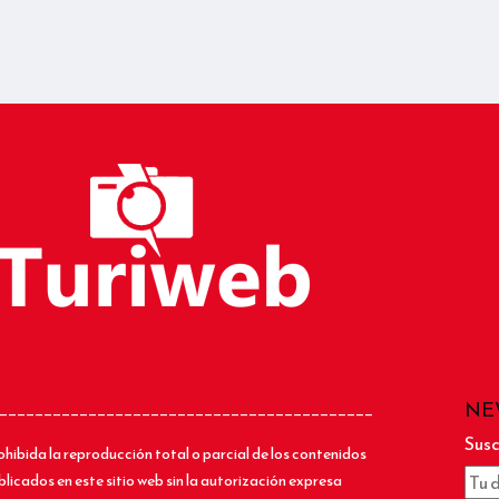
NE
__________________________________________
Susc
ohibida la reproducción total o parcial de los contenidos
blicados en este sitio web sin la autorización expresa