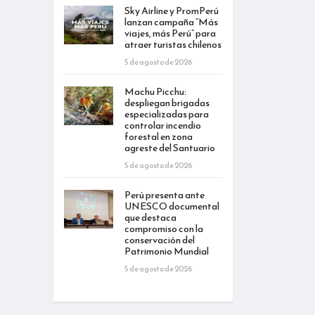
Sky Airline y PromPerú
lanzan campaña “Más
viajes, más Perú” para
atraer turistas chilenos
5 de agosto de 2026
Machu Picchu:
despliegan brigadas
especializadas para
controlar incendio
forestal en zona
agreste del Santuario
5 de agosto de 2026
Perú presenta ante
UNESCO documental
que destaca
compromiso con la
conservación del
Patrimonio Mundial
5 de agosto de 2026