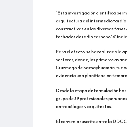
“Esta investigación científica perm
arquitectura del intermedio tardío
constructivas en las diversas fase
fechados de radio carbono 14” indic
Para el efecto, se ha realizado la a
sectores, donde, los primeros avanc
Cruzmoqo de Sacsayhuamán, fue ocup
evidencia una planificación tempra
Desde la etapa de formulación hast
grupo de 39 profesionales peruanos 
antropólogos y arquitectos.
El convenio suscrito entre la DDC C