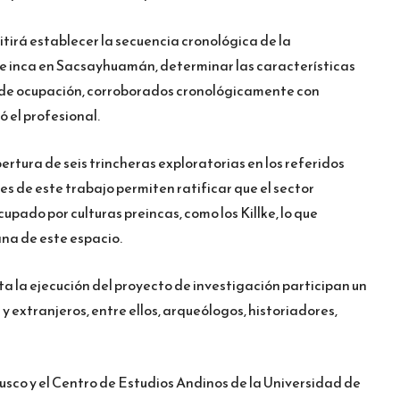
itirá establecer la secuencia cronológica de la
 e inca en Sacsayhuamán, determinar las características
s de ocupación, corroborados cronológicamente con
ó el profesional.
pertura de seis trincheras exploratorias en los referidos
es de este trabajo permiten ratificar que el sector
ado por culturas preincas, como los Killke, lo que
na de este espacio.
a la ejecución del proyecto de investigación participan un
y extranjeros, entre ellos, arqueólogos, historiadores,
usco y el Centro de Estudios Andinos de la Universidad de