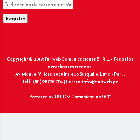
______________________________________________________
Copyright © 2019: Turiweb Comunicaciones E.I.R.L. – Todos los
derechos reservados.
Av. Manuel Villarán 856 Int. 408 Surquillo, Lima – Perú.
Telf.: (511) 987761704 | Correo: info@turiweb.pe
Powered by
TBCOM Comunicación 360°