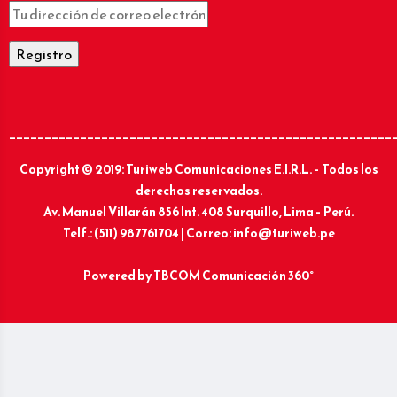
______________________________________________________
Copyright © 2019: Turiweb Comunicaciones E.I.R.L. – Todos los
derechos reservados.
Av. Manuel Villarán 856 Int. 408 Surquillo, Lima – Perú.
Telf.: (511) 987761704 | Correo: info@turiweb.pe
Powered by
TBCOM Comunicación 360°