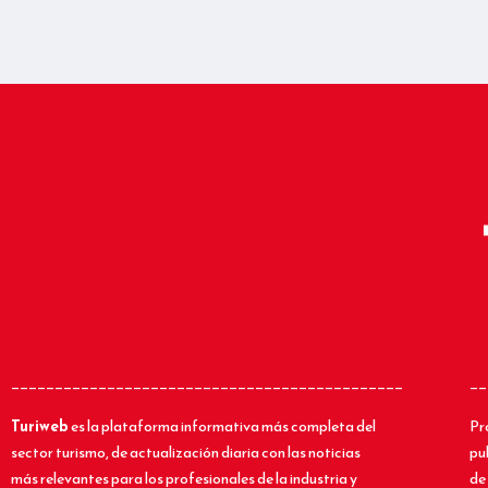
_____________________________________________
__
Turiweb
es la plataforma informativa más completa del
Pr
sector turismo, de actualización diaria con las noticias
pu
más relevantes para los profesionales de la industria y
de 