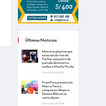
Últimas Noticias:
Mincetur plantea que
estación de tren de
Pachar sea punto de
partida alternativo
rumbo a Machu Picchu
7 de agosto de 2026
PromPerú presenta la
Marca Perú a
campeona olímpica
Simone Biles en su
visita al país
7 de agosto de 2026