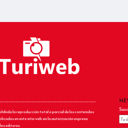
NE
__________________________________________
Susc
ohibida la reproducción total o parcial de los contenidos
blicados en este sitio web sin la autorización expresa
los editores.