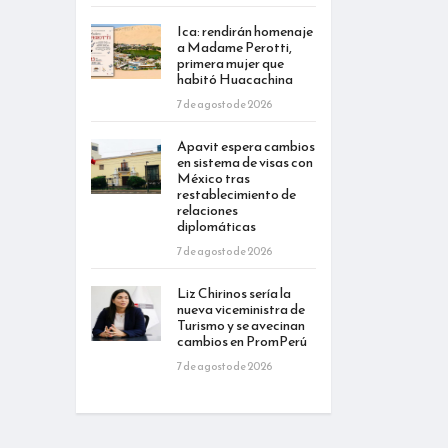
Ica: rendirán homenaje
a Madame Perotti,
primera mujer que
habitó Huacachina
7 de agosto de 2026
Apavit espera cambios
en sistema de visas con
México tras
restablecimiento de
relaciones
diplomáticas
7 de agosto de 2026
Liz Chirinos sería la
nueva viceministra de
Turismo y se avecinan
cambios en PromPerú
7 de agosto de 2026