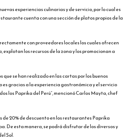
uevas experiencias culinarias y de servicio, por lo cual es
estaurante cuenta con una sección de platos propios de la
irectamente con proveedores locales los cuales ofrecen
 explotan los recursos de la zona y los promocionan a
 que se han realizado en las cartas por los buenos
es gracias a la experiencia gastronómica y el servicio
os los Paprika del Perú”, mencionó Carlos Mayta, chef
s de 20% de descuento en los restaurantes Paprika
pa. De esta manera, se podrá disfrutar de los diversos y
el Sol.