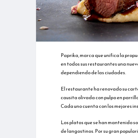
Paprika, marca que unifica la propu
en todos sus restaurantes una nuev
dependiendo de las ciudades.
El restaurante ha renovado su cart
causita olivada con pulpo en parrilla
Cada uno cuenta con los mejores in
Los platos que se han mantenido so
de langostinos. Por su gran popular