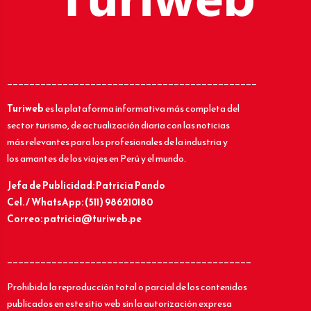
_____________________________________________
Turiweb
es la plataforma informativa más completa del
sector turismo, de actualización diaria con las noticias
más relevantes para los profesionales de la industria y
los amantes de los viajes en Perú y el mundo.
Jefa de Publicidad: Patricia Pando
Cel. / WhatsApp: (511) 986210180
Correo: patricia@turiweb.pe
____________________________________________
Prohibida la reproducción total o parcial de los contenidos
publicados en este sitio web sin la autorización expresa