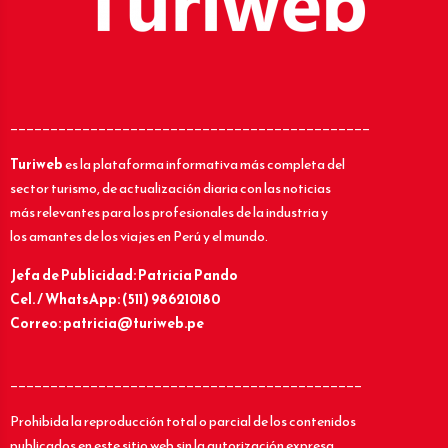
_____________________________________________
Turiweb
es la plataforma informativa más completa del
sector turismo, de actualización diaria con las noticias
más relevantes para los profesionales de la industria y
los amantes de los viajes en Perú y el mundo.
Jefa de Publicidad: Patricia Pando
Cel. / WhatsApp: (511) 986210180
Correo: patricia@turiweb.pe
____________________________________________
Prohibida la reproducción total o parcial de los contenidos
publicados en este sitio web sin la autorización expresa