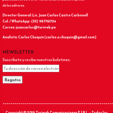
de los editores.
Director General: Lic.
Juan Carlos Castro Carbonell
Cel. / WhatsApp: (511) 987761704
Correo: juancarlos@turiweb.pe
Analista: Carlos Chuquín (carlos.a.chuquin@gmail.com)
NEWSLETTER
Suscríbete y recibe nuestros boletines:
______________________________________________________
Copyright © 2019: Turiweb Comunicaciones E.I.R.L. – Todos los