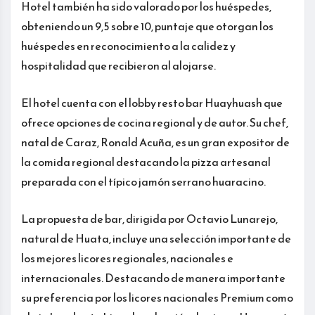
Hotel también ha sido valorado por los huéspedes,
obteniendo un 9,5 sobre 10, puntaje que otorgan los
huéspedes en reconocimiento a la calidez y
hospitalidad que recibieron al alojarse.
El hotel cuenta con el lobby resto bar Huayhuash que
ofrece opciones de cocina regional y de autor. Su chef,
natal de Caraz, Ronald Acuña, es un gran expositor de
la comida regional destacando la pizza artesanal
preparada con el típico jamón serrano huaracino.
La propuesta de bar, dirigida por Octavio Lunarejo,
natural de Huata, incluye una selección importante de
los mejores licores regionales, nacionales e
internacionales. Destacando de manera importante
su preferencia por los licores nacionales Premium como