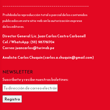
____________________________________________
Prohibida la reproducción total o parcial de los contenidos
publicados en este sitio web sin la autorización expresa
de los editores.
Director General: Lic.
Juan Carlos Castro Carbonell
Cel. / WhatsApp: (511) 987761704
Correo: juancarlos@turiweb.pe
Analista: Carlos Chuquín (carlos.a.chuquin@gmail.com)
NEWSLETTER
Suscríbete y recibe nuestros boletines: