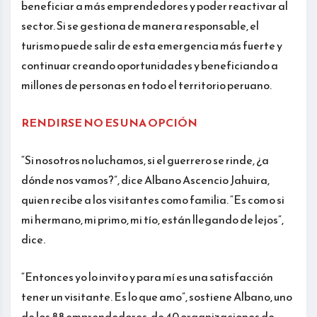
beneficiar a más emprendedores y poder reactivar al
sector. Si se gestiona de manera responsable, el
turismo puede salir de esta emergencia más fuerte y
continuar creando oportunidades y beneficiando a
millones de personas en todo el territorio peruano.
RENDIRSE NO ES UNA OPCIÓN
“Si nosotros no luchamos, si el guerrero se rinde, ¿a
dónde nos vamos?”, dice Albano Ascencio Jahuira,
quien recibe a los visitantes como familia. “Es como si
mi hermano, mi primo, mi tío, están llegando de lejos”,
dice.
“Entonces yo lo invito y para mí es una satisfacción
tener un visitante. Es lo que amo”, sostiene Albano, uno
de los 88 emprendedores, de 40 organizaciones de