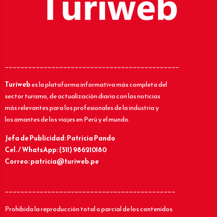
_____________________________________________
Turiweb
es la plataforma informativa más completa del
sector turismo, de actualización diaria con las noticias
más relevantes para los profesionales de la industria y
los amantes de los viajes en Perú y el mundo.
Jefa de Publicidad: Patricia Pando
Cel. / WhatsApp: (511) 986210180
Correo: patricia@turiweb.pe
____________________________________________
Prohibida la reproducción total o parcial de los contenidos