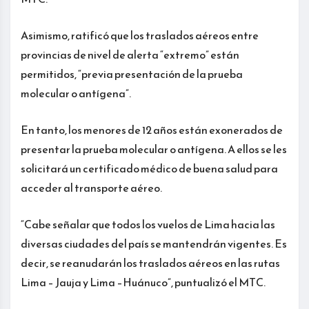
Asimismo, ratificó que los traslados aéreos entre
provincias de nivel de alerta “extremo” están
permitidos, “previa presentación de la prueba
molecular o antígena”.
En tanto, los menores de 12 años están exonerados de
presentar la prueba molecular o antígena. A ellos se les
solicitará un certificado médico de buena salud para
acceder al transporte aéreo.
“Cabe señalar que todos los vuelos de Lima hacia las
diversas ciudades del país se mantendrán vigentes. Es
decir, se reanudarán los traslados aéreos en las rutas
Lima – Jauja y Lima –Huánuco”, puntualizó el MTC.