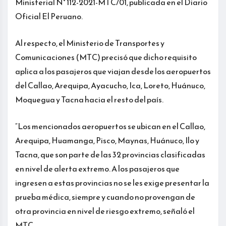
Ministerial N° 112-2021-MTC/01, publicada en el Diario
Oficial El Peruano.
Al respecto, el Ministerio de Transportes y
Comunicaciones (MTC) precisó que dicho requisito
aplica a los pasajeros que viajan desde los aeropuertos
del Callao, Arequipa, Ayacucho, Ica, Loreto, Huánuco,
Moquegua y Tacna hacia el resto del país.
“Los mencionados aeropuertos se ubican en el Callao,
Arequipa, Huamanga, Pisco, Maynas, Huánuco, Ilo y
Tacna, que son parte de las 32 provincias clasificadas
en nivel de alerta extremo. A los pasajeros que
ingresen a estas provincias no se les exige presentar la
prueba médica, siempre y cuando no provengan de
otra provincia en nivel de riesgo extremo, señaló el
MTC.