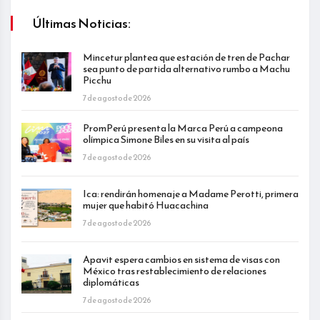
Últimas Noticias:
Mincetur plantea que estación de tren de Pachar
sea punto de partida alternativo rumbo a Machu
Picchu
7 de agosto de 2026
PromPerú presenta la Marca Perú a campeona
olímpica Simone Biles en su visita al país
7 de agosto de 2026
Ica: rendirán homenaje a Madame Perotti, primera
mujer que habitó Huacachina
7 de agosto de 2026
Apavit espera cambios en sistema de visas con
México tras restablecimiento de relaciones
diplomáticas
7 de agosto de 2026