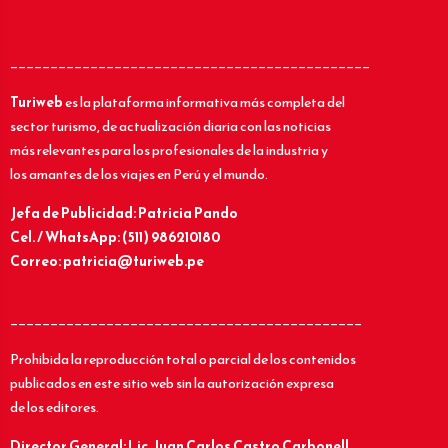
_____________________________________________
Turiweb
es la plataforma informativa más completa del
sector turismo, de actualización diaria con las noticias
más relevantes para los profesionales de la industria y
los amantes de los viajes en Perú y el mundo.
Jefa de Publicidad: Patricia Pando
Cel. / WhatsApp: (511) 986210180
Correo: patricia@turiweb.pe
____________________________________________
Prohibida la reproducción total o parcial de los contenidos
publicados en este sitio web sin la autorización expresa
de los editores.
Director General: Lic.
Juan Carlos Castro Carbonell