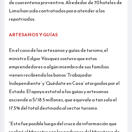
de cuarentena preventiva. Alrededor de 70 hoteles de
Lima han sido contratados para atender a los
repatriados.
ARTESANOS Y GUÍAS
En el caso de los artesanos y guías de turismo, el
ministro Edgar Vásquez sostuvo que estos
emprendedores o algún miembro de sus familias
vienen recibiendo los bonos ‘Trabajador
Independiente’ y ‘Quédate en Casa’ otorgados por el
Estado. El apoyo estatal a los guías y artesanos
asciende a S/ 18.5 millones, que equivale a tan solo el
17.5% del total destinado al sector turismo.
“Esto fue posible luego del cruce de información que
realizó el Mincetur con los padrones del Ministerio de