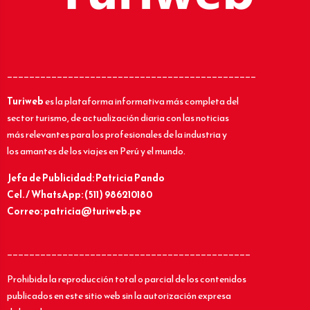
_____________________________________________
Turiweb
es la plataforma informativa más completa del
sector turismo, de actualización diaria con las noticias
más relevantes para los profesionales de la industria y
los amantes de los viajes en Perú y el mundo.
Jefa de Publicidad: Patricia Pando
Cel. / WhatsApp: (511) 986210180
Correo: patricia@turiweb.pe
____________________________________________
Prohibida la reproducción total o parcial de los contenidos
publicados en este sitio web sin la autorización expresa