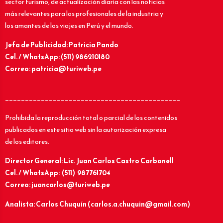
sector turismo, de actualización diaria con las noticias
más relevantes para los profesionales de la industria y
los amantes de los viajes en Perú y el mundo.
Jefa de Publicidad: Patricia Pando
Cel. / WhatsApp: (511) 986210180
Correo: patricia@turiweb.pe
____________________________________________
Prohibida la reproducción total o parcial de los contenidos
publicados en este sitio web sin la autorización expresa
de los editores.
Director General: Lic.
Juan Carlos Castro Carbonell
Cel. / WhatsApp: (511) 987761704
Correo: juancarlos@turiweb.pe
Analista: Carlos Chuquín (carlos.a.chuquin@gmail.com)