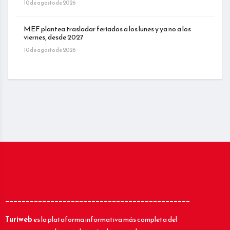
10 de agosto de 2026
MEF plantea trasladar feriados a los lunes y ya no a los
viernes, desde 2027
10 de agosto de 2026
_____________________________________________
Turiweb
es la plataforma informativa más completa del