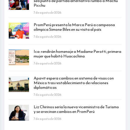
sea punto de partida alternativo rumbo a Machu
Picchu
7 de agosto de 2026
PromPerú presenta la Marca Perú a campeona
olímpica Simone Biles en su visita al país
7 de agosto de 2026
Ica: rendirán homenaje a Madame Perotti, primera
mujer que habitó Huacachina
7 de agosto de 2026
Apavit espera cambios en sistema de visas con
México tras restablecimiento de relaciones
diplomáticas
7 de agosto de 2026
Liz Chirinos sería la nueva viceministra de Turismo
y se avecinan cambios en PromPerú
7 de agosto de 2026