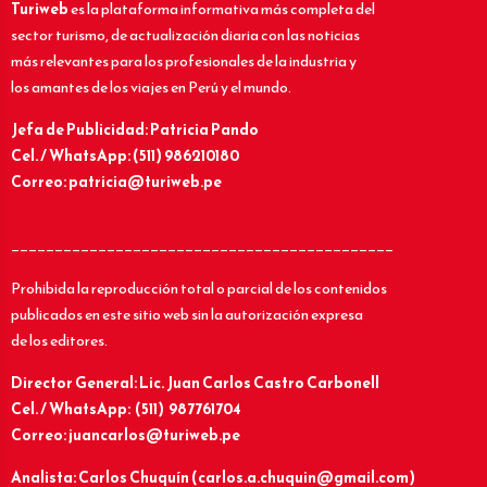
Turiweb
es la plataforma informativa más completa del
sector turismo, de actualización diaria con las noticias
más relevantes para los profesionales de la industria y
los amantes de los viajes en Perú y el mundo.
Jefa de Publicidad: Patricia Pando
Cel. / WhatsApp: (511) 986210180
Correo: patricia@turiweb.pe
____________________________________________
Prohibida la reproducción total o parcial de los contenidos
publicados en este sitio web sin la autorización expresa
de los editores.
Director General: Lic.
Juan Carlos Castro Carbonell
Cel. / WhatsApp: (511) 987761704
Correo: juancarlos@turiweb.pe
Analista: Carlos Chuquín (carlos.a.chuquin@gmail.com)