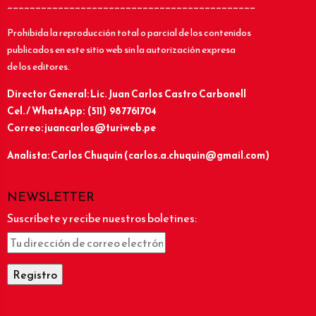
____________________________________________
Prohibida la reproducción total o parcial de los contenidos
publicados en este sitio web sin la autorización expresa
de los editores.
Director General: Lic.
Juan Carlos Castro Carbonell
Cel. / WhatsApp: (511) 987761704
Correo: juancarlos@turiweb.pe
Analista: Carlos Chuquín (carlos.a.chuquin@gmail.com)
NEWSLETTER
Suscríbete y recibe nuestros boletines: