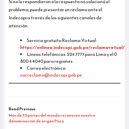
Si no le respondieron o la respuesta no solucionó el
problema, puede presentar un reclamo ante el
Indecopi a través de los siguientes canales de
atención:
Servicio gratuito Reclama Virtual:
https://enlinea.indecopi.gob.pe/reclamavirtual/
Líneas telefónicas: 224 7777 para Lima y el 0
800 4 4040 para regiones.
Correo electrónico:
sacreclamo@indecopi.gob.pe
Read Previous
Más de 70 países del mundo reconocen nuestra
denominación de origen Pisco