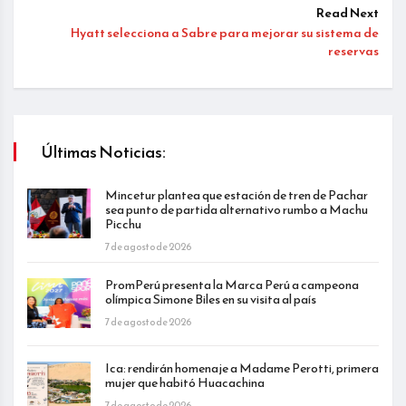
Read Next
Hyatt selecciona a Sabre para mejorar su sistema de
reservas
Últimas Noticias:
Mincetur plantea que estación de tren de Pachar
sea punto de partida alternativo rumbo a Machu
Picchu
7 de agosto de 2026
PromPerú presenta la Marca Perú a campeona
olímpica Simone Biles en su visita al país
7 de agosto de 2026
Ica: rendirán homenaje a Madame Perotti, primera
mujer que habitó Huacachina
7 de agosto de 2026