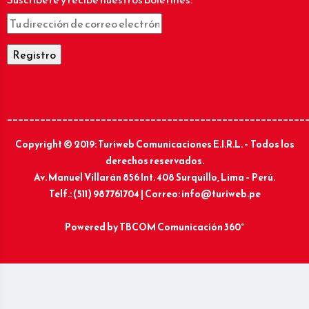
______________________________________________________
Copyright © 2019: Turiweb Comunicaciones E.I.R.L. – Todos los
derechos reservados.
Av. Manuel Villarán 856 Int. 408 Surquillo, Lima – Perú.
Telf.: (511) 987761704 | Correo: info@turiweb.pe
Powered by
TBCOM Comunicación 360°