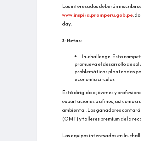
Los interesados deberán inscribirse
www.inspira.promperu.gob.pe
, d
day.
3- Retos:
In-challenge. Esta compet
promueva el desarrollo de sol
problemáticas planteadas por 
economía circular.
Está dirigida a jóvenes y profesiona
exportaciones o afines, así como a
ambiental. Los ganadores contarán
(OMT) y talleres premium de la rec
Los equipos interesados en In-chall