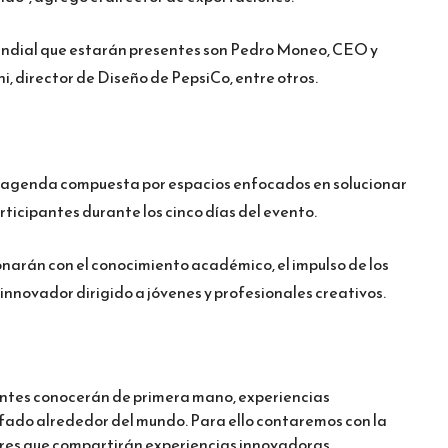
mundial que estarán presentes son Pedro Moneo, CEO y
, director de Diseño de PepsiCo, entre otros.
una agenda compuesta por espacios enfocados en solucionar
rticipantes durante los cinco días del evento.
onarán con el conocimiento académico, el impulso de los
 innovador dirigido a jóvenes y profesionales creativos.
antes conocerán de primera mano, experiencias
nfado alrededor del mundo. Para ello contaremos con la
ares que compartirán experiencias innovadoras.