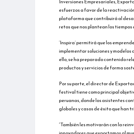
Inversiones Empresariales, Exportac
esfuerzos a favor de la reactivació
plataforma que contribuirá al desar
retos que nos plantean los tiempos 
‘Inspira’ permitirá que los empren
implementar soluciones y modelos d
ello, se ha preparado contenido rel
productos y servicios de forma sost
Por su parte, el director de Expor
festival tiene como principal objeti
peruanas, donde los asistentes co
globales y casos de éxito que han 
“También les motivarán con la rein
innovadores que exportamos al mund