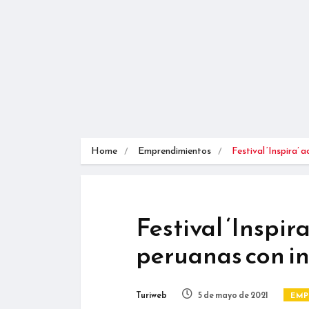
Home
Emprendimientos
Festival ‘Inspira’ 
Festival ‘Inspir
peruanas con in
Turiweb
5 de mayo de 2021
EMP