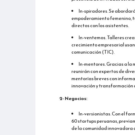
In-spiradores. Se abordará
empoderamiento femenino, tur
directos con los asistentes.
In-ventemos. Talleres crea
crecimiento empresarial usand
comunicación (TIC).
In-mentores. Gracias a la 
reunirán con expertos de dive
mentorías breves con informac
innovación y transformación d
2- Negocios:
In-versionistas. Con el for
60 startups peruanas, previam
de la comunidad innovadora a