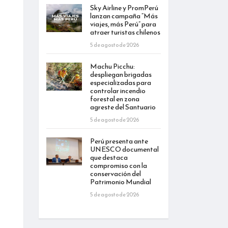
Sky Airline y PromPerú
lanzan campaña “Más
viajes, más Perú” para
atraer turistas chilenos
5 de agosto de 2026
Machu Picchu:
despliegan brigadas
especializadas para
controlar incendio
forestal en zona
agreste del Santuario
5 de agosto de 2026
Perú presenta ante
UNESCO documental
que destaca
compromiso con la
conservación del
Patrimonio Mundial
5 de agosto de 2026