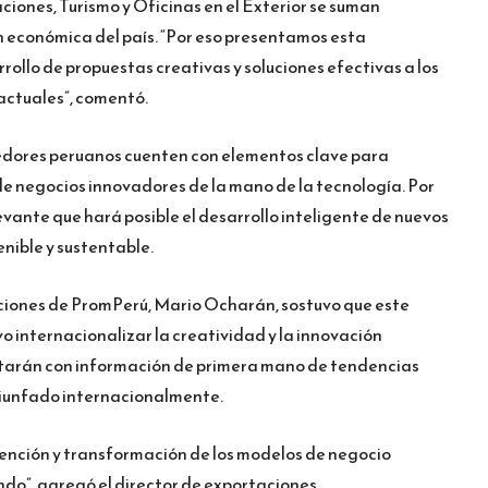
iones, Turismo y Oficinas en el Exterior se suman
n económica del país. “Por eso presentamos esta
rollo de propuestas creativas y soluciones efectivas a los
actuales”, comentó.
dedores peruanos cuenten con elementos clave para
e negocios innovadores de la mano de la tecnología. Por
evante que hará posible el desarrollo inteligente de nuevos
enible y sustentable.
taciones de PromPerú, Mario Ocharán, sostuvo que este
vo internacionalizar la creatividad y la innovación
ntarán con información de primera mano de tendencias
triunfado internacionalmente.
vención y transformación de los modelos de negocio
o”, agregó el director de exportaciones.