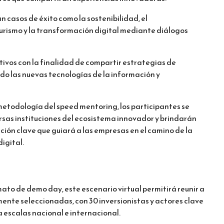
n casos de éxito como la sostenibilidad, el
ismo y la transformación digital mediante diálogos
tivos con la finalidad de compartir estrategias de
o las nuevas tecnologías de la información y
metodología del speed mentoring, los participantes se
rsas instituciones del ecosistema innovador y brindarán
ión clave que guiará a las empresas en el camino de la
igital.
mato de demo day, este escenario virtual permitirá reunir a
ente seleccionadas, con 30 inversionistas y actores clave
 escalas nacional e internacional.