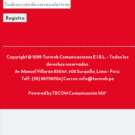
______________________________________________________
Copyright © 2019: Turiweb Comunicaciones E.I.R.L. – Todos los
derechos reservados.
Av. Manuel Villarán 856 Int. 408 Surquillo, Lima – Perú.
Telf.: (511) 987761704 | Correo: info@turiweb.pe
Powered by
TBCOM Comunicación 360°