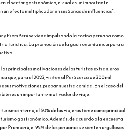
 en el sector gastronómico, el cual es un importante
un efecto multiplicador en sus zonas de influencias”,
ur y PromPerú se viene impulsando la cocina peruana como
ria turística. La promoción de la gastronomía incorpora a
uctiva.
as principales motivaciones de los turistas extranjeros
ica que, para el 2023, visiten al Perú cerca de 300 mil
tre sus motivaciones, probar nuestra comida. En el caso del
mbién es un importante motivador de viaje.
turismo interno, el 50% de los viajeros tiene como principal
 turismo gastronómico. Además, de acuerdo a la encuesta
or Promperú, el 92% de los peruanos se sienten orgullosos