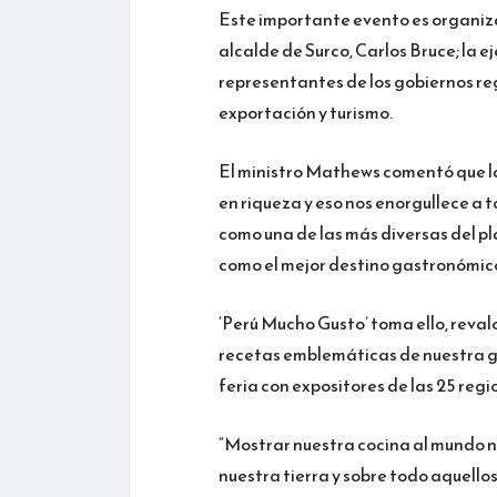
Este importante evento es organiza
alcalde de Surco, Carlos Bruce; la 
representantes de los gobiernos r
exportación y turismo.
El ministro Mathews comentó que l
en riqueza y eso nos enorgullece a 
como una de las más diversas del p
como el mejor destino gastronómic
‘Perú Mucho Gusto’ toma ello, revalo
recetas emblemáticas de nuestra ga
feria con expositores de las 25 regio
“Mostrar nuestra cocina al mundo n
nuestra tierra y sobre todo aquell