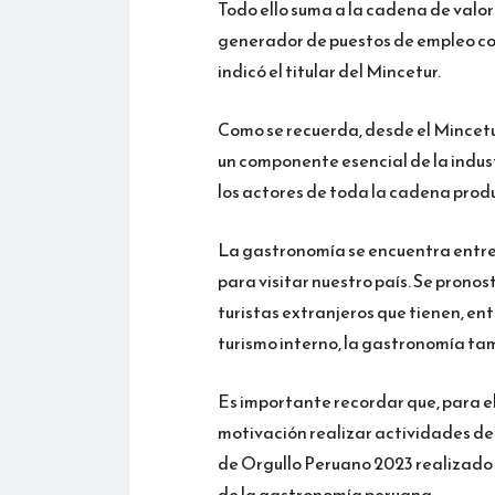
Todo ello suma a la cadena de valor
generador de puestos de empleo con 
indicó el titular del Mincetur.
Como se recuerda, desde el Mincet
un componente esencial de la indust
los actores de toda la cadena prod
La gastronomía se encuentra entre l
para visitar nuestro país. Se pronost
turistas extranjeros que tienen, en
turismo interno, la gastronomía ta
Es importante recordar que, para el 
motivación realizar actividades de
de Orgullo Peruano 2023 realizado p
de la gastronomía peruana.