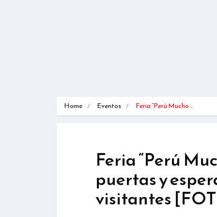
Home
Eventos
Feria “Perú Mucho…
Feria “Perú Muc
puertas y espera
visitantes [FO