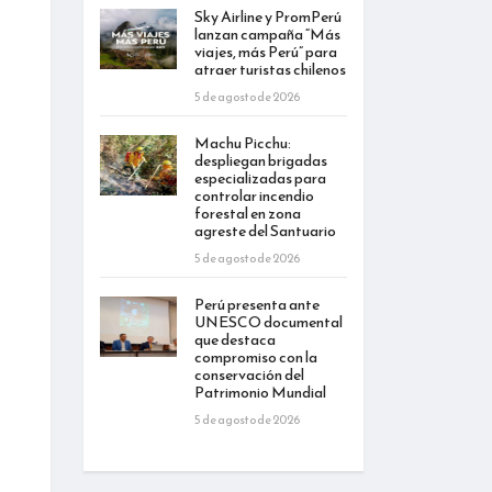
Sky Airline y PromPerú
lanzan campaña “Más
viajes, más Perú” para
atraer turistas chilenos
5 de agosto de 2026
Machu Picchu:
despliegan brigadas
especializadas para
controlar incendio
forestal en zona
agreste del Santuario
5 de agosto de 2026
Perú presenta ante
UNESCO documental
que destaca
compromiso con la
conservación del
Patrimonio Mundial
5 de agosto de 2026