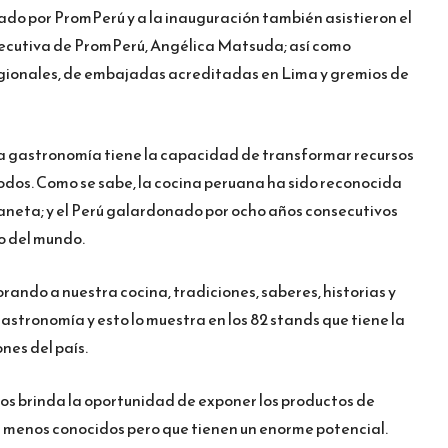
do por PromPerú y a la inauguración también asistieron el
ejecutiva de PromPerú, Angélica Matsuda; así como
egionales, de embajadas acreditadas en Lima y gremios de
a gastronomía tiene la capacidad de transformar recursos
todos. Como se sabe, la cocina peruana ha sido reconocida
laneta; y el Perú galardonado por ocho años consecutivos
o del mundo.
rando a nuestra cocina, tradiciones, saberes, historias y
stronomía y esto lo muestra en los 82 stands que tiene la
nes del país.
os brinda la oportunidad de exponer los productos de
os menos conocidos pero que tienen un enorme potencial.