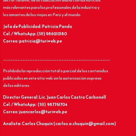
sector turismo, de actualización diaria con las noticias
más relevantes para los profesionales de la industria y
los amantes de los viajes en Perú y el mundo.
Jefa de Publicidad: Patricia Pando
Cel. / WhatsApp: (511) 986210180
Correo: patricia@turiweb.pe
____________________________________________
Prohibida la reproducción total o parcial de los contenidos
publicados en este sitio web sin la autorización expresa
de los editores.
Director General: Lic.
Juan Carlos Castro Carbonell
Cel. / WhatsApp: (511) 987761704
Correo: juancarlos@turiweb.pe
Analista: Carlos Chuquín (carlos.a.chuquin@gmail.com)