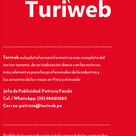
_____________________________________________
Turiweb
es la plataforma informativa más completa del
sector turismo, de actualización diaria con las noticias
más relevantes para los profesionales de la industria y
los amantes de los viajes en Perú y el mundo.
Jefa de Publicidad: Patricia Pando
Cel. / WhatsApp: (511) 986210180
Correo: patricia@turiweb.pe
____________________________________________
Prohibida la reproducción total o parcial de los contenidos