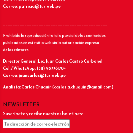
Correo: patricia@turiweb.pe
____________________________________________
Prohibida la reproducción total o parcial de los contenidos
publicados en este sitio web sin la autorización expresa
de los editores.
Director General: Lic.
Juan Carlos Castro Carbonell
Cel. / WhatsApp: (511) 987761704
Correo: juancarlos@turiweb.pe
Analista: Carlos Chuquín (carlos.a.chuquin@gmail.com)
NEWSLETTER
Suscríbete y recibe nuestros boletines: