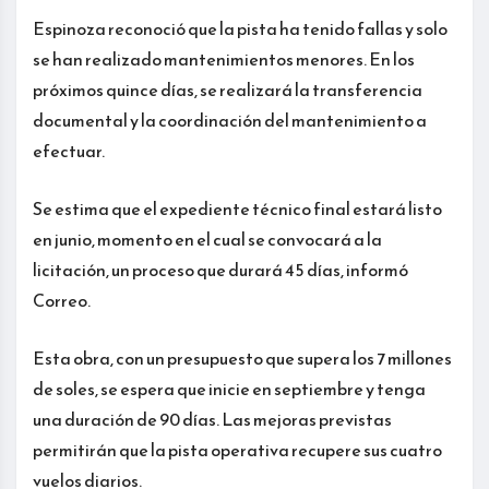
Espinoza reconoció que la pista ha tenido fallas y solo
se han realizado mantenimientos menores. En los
próximos quince días, se realizará la transferencia
documental y la coordinación del mantenimiento a
efectuar.
Se estima que el expediente técnico final estará listo
en junio, momento en el cual se convocará a la
licitación, un proceso que durará 45 días, informó
Correo.
Esta obra, con un presupuesto que supera los 7 millones
de soles, se espera que inicie en septiembre y tenga
una duración de 90 días. Las mejoras previstas
permitirán que la pista operativa recupere sus cuatro
vuelos diarios.