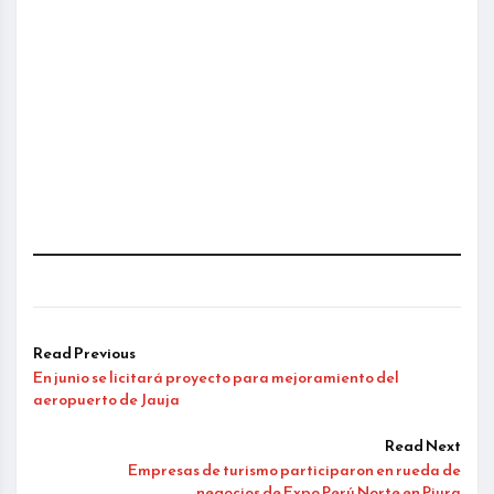
Read Previous
En junio se licitará proyecto para mejoramiento del
aeropuerto de Jauja
Read Next
Empresas de turismo participaron en rueda de
negocios de Expo Perú Norte en Piura