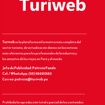
_____________________________________________
Turiweb
es la plataforma informativa más completa del
sector turismo, de actualización diaria con las noticias
más relevantes para los profesionales de la industria y
los amantes de los viajes en Perú y el mundo.
Jefa de Publicidad: Patricia Pando
Cel. / WhatsApp: (511) 986210180
Correo: patricia@turiweb.pe
____________________________________________
Prohibida la reproducción total o parcial de los contenidos